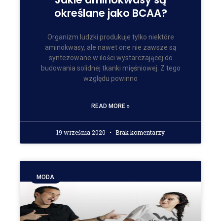
określane jako BCAA?
Organizm ludzki produkuje tylko niektóre
aminokwasy, ale nawet one nie zawsze są
syntezowane w ilości wystarczającej do
budowania solidnej tkanki mięśniowej. Z tego
względu powinno
READ MORE »
19 września 2020
Brak komentarzy
MODA