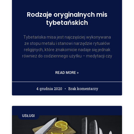
Rodzaje oryginalnych mis
tybetańskich
Tybetańska misa jest najczęściej wykonywana
ze stopu metalu i stanowi narzędzie rytuałów
religijnych, które znakomicie nadaje się jednak
również do codziennego użytku – medytacji czy
READ MORE »
4 grudnia 2020
Brak komentarzy
USŁUGI