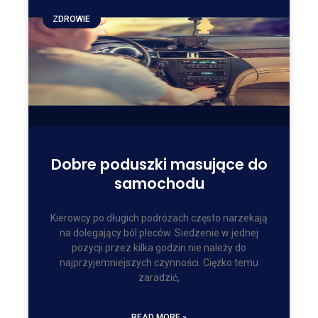
ZDROWIE
Dobre poduszki masujące do
samochodu
Kierowcy po długich podróżach często narzekają
na dolegający ból pleców. Siedzenie w jednej
pozycji przez kilka godzin nie należy do
najprzyjemniejszych czynności. Ciężko temu
zaradzić,
READ MORE »