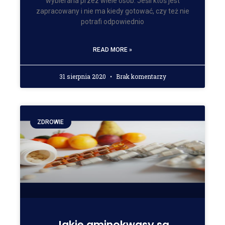
wybierana przez wiele osób. Jeśli ktoś jest
zapracowany i nie ma kiedy gotować, czy też nie
potrafi odpowiednio
READ MORE »
31 sierpnia 2020
Brak komentarzy
ZDROWIE
Jakie aminokwasy są