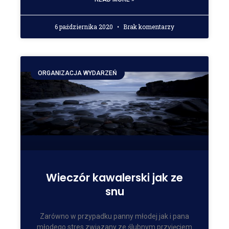
6 października 2020
Brak komentarzy
ORGANIZACJA WYDARZEŃ
Wieczór kawalerski jak ze
snu
Zarówno w przypadku panny młodej jak i pana
młodego stres związany ze ślubnym przyjęciem