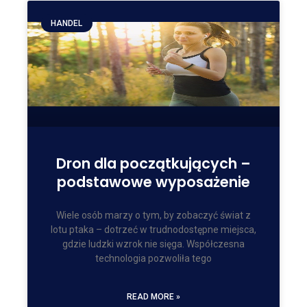
HANDEL
Dron dla początkujących –
podstawowe wyposażenie
Wiele osób marzy o tym, by zobaczyć świat z
lotu ptaka – dotrzeć w trudnodostępne miejsca,
gdzie ludzki wzrok nie sięga. Współczesna
technologia pozwoliła tego
READ MORE »