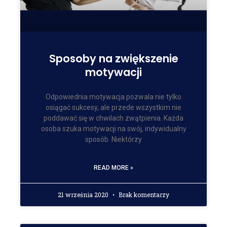
Sposoby na zwiększenie
motywacji
Odpowiednia motywacja pozwala nie tylko
osiągać sukcesy, ale przede wszystkim nie
poddawać się w chwilach zwątpienia. Każda
osoba szuka motywacji na swój, indywidualny
sposób. Niektórzy
READ MORE »
21 września 2020
Brak komentarzy