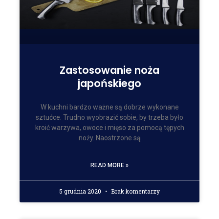
Zastosowanie noża
japońskiego
W kuchni bardzo ważne są dobrze wykonane
sztućce. Trudno wyobrazić sobie, by trzeba było
kroić warzywa, owoce i mięso za pomocą tępych
noży. Naostrzone są
READ MORE »
5 grudnia 2020
Brak komentarzy