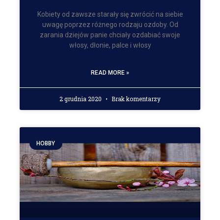
Kobiety od zawsze starały się zwrócić na siebie
uwagę poprzez różnego rodzaju ozdoby. Od
zarania dziejów panie chciały ozdabiać swoje
włosy, dłonie, palce i włosy
READ MORE »
2 grudnia 2020
Brak komentarzy
HOBBY