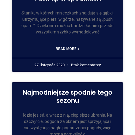
Staniki, w których miseczkach znajdują się gąbki,
utrzymujące piersi w górze, nazywane są „push
upami”. Dzięki nim można bardzo ładnie i przede
wszystkim szybko wymodelować
READ MORE »
27 listopada 2020
Brak komentarzy
Najmodniejsze spodnie tego
sezonu
Idzie jesień, a wraz z nią, cieplejsze ubrania. Na
szczęście, pogoda za oknem jest sprzyjająca i
nie występują nagłe pogorszenia pogody, więc
można pomyśleć o