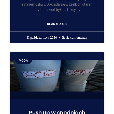
jest niemożliwy. Dokłada się wszelkich starań,
aby ten dzień był perfekcyjny
READ MORE »
21 października 2020
Brak komentarzy
MODA
Push up w spodniach