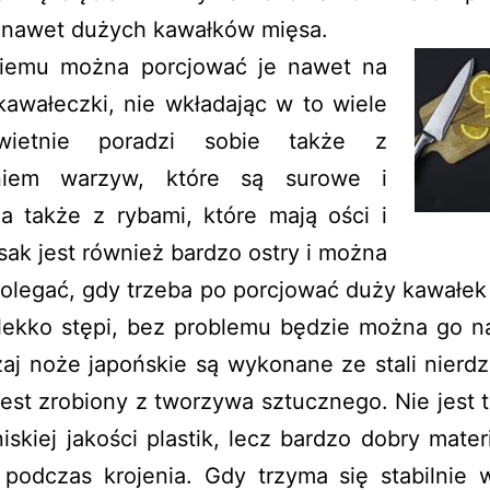
e nawet dużych kawałków mięsa.
niemu można porcjować je nawet na
awałeczki, nie wkładając w to wiele
Świetnie poradzi sobie także z
eniem warzyw, które są surowe i
a także z rybami, które mają ości i
asak jest również bardzo ostry i można
olegać, gdy trzeba po porcjować duży kawałek
 lekko stępi, bez problemu będzie można go na
aj noże japońskie są wykonane ze stali nierdz
est zrobiony z tworzywa sztucznego. Nie jest 
iskiej jakości plastik, lecz bardzo dobry materi
podczas krojenia. Gdy trzyma się stabilnie 