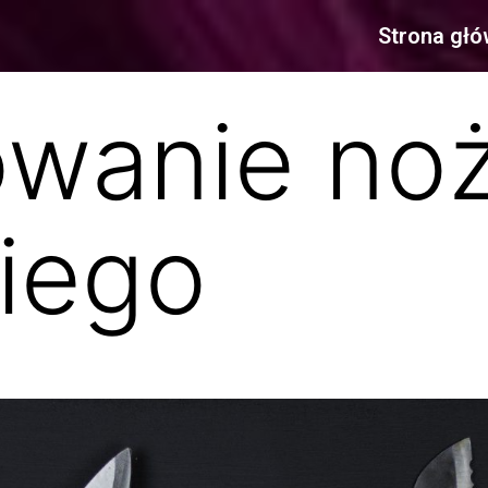
Strona gł
owanie no
iego