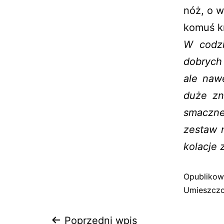
nóż, o w
komuś k
W codz
dobrych
ale naw
duże zn
smaczne
zestaw 
kolacje 
Opubliko
Umieszczo
Poprzedni wpis