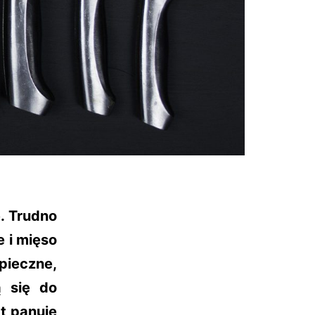
. Trudno
 i mięso
pieczne,
ą się do
t panuje