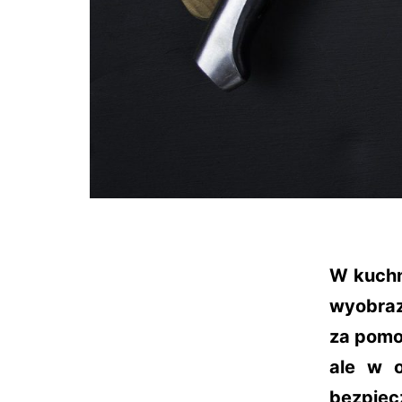
W kuchn
wyobraz
za pomo
ale w o
bezpiec