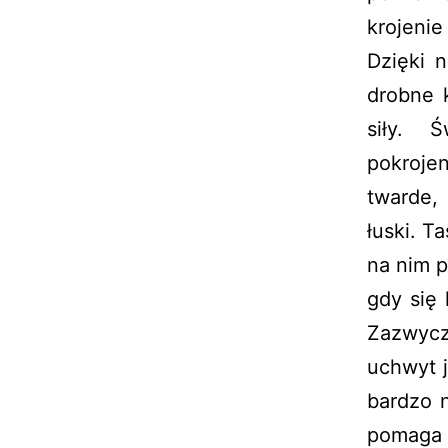
krojeni
Dzięki 
drobne k
siły. 
pokroj
twarde, 
łuski. T
na nim p
gdy się
Zazwycz
uchwyt j
bardzo n
pomaga 