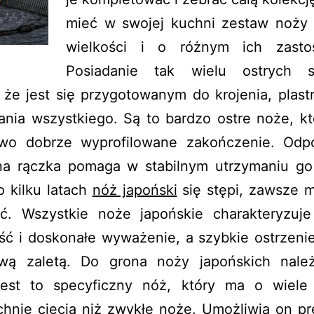
mieć w swojej kuchni zestaw noży 
wielkości i o różnym ich zasto
Posiadanie tak wielu ostrych s
 że jest się przygotowanym do krojenia, plast
ania wszystkiego. Są to bardzo ostre noże, kt
wo dobrze wyprofilowane zakończenie. Odp
a rączka pomaga w stabilnym utrzymaniu go
o kilku latach
nóż japoński
się stępi, zawsze 
yć. Wszystkie noże japońskie charakteryzuj
ć i doskonałe wyważenie, a szybkie ostrzenie
wą zaletą. Do grona noży japońskich nale
Jest to specyficzny nóż, który ma o wiele
chnię cięcia niż zwykłe noże. Umożliwia on pr