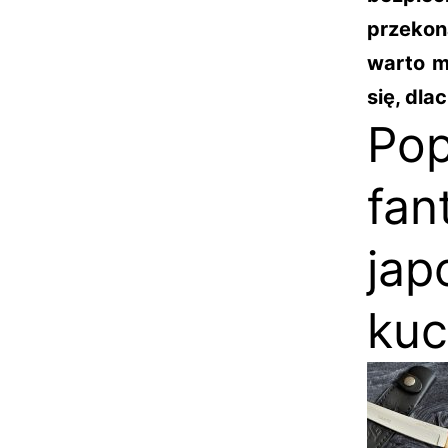
przekona
warto m
się, dla
Pop
fa
ja
kuc