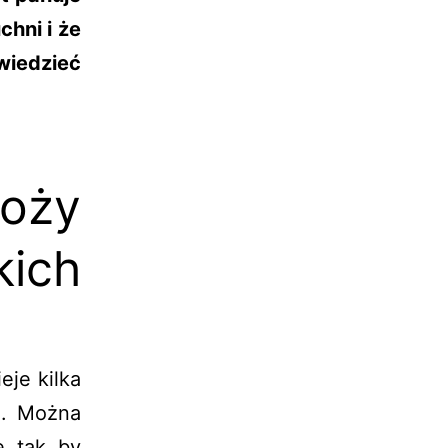
chni i że
wiedzieć
oży
ich
eje kilka
h. Można
, tak, by