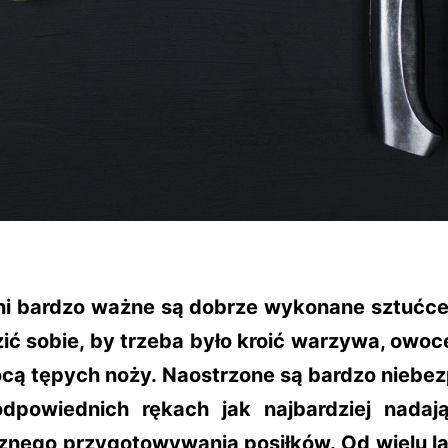
i bardzo ważne są dobrze wykonane sztućce
ić sobie, by trzeba było kroić warzywa, owoce
cą tępych noży. Naostrzone są bardzo niebez
dpowiednich rękach jak najbardziej nadaj
znego przygotowywania posiłków. Od wielu la