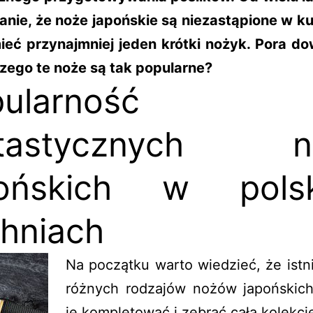
nie, że noże japońskie są niezastąpione w ku
ieć przynajmniej jeden krótki nożyk. Pora do
czego te noże są tak popularne?
ularność
ntastycznych n
pońskich w polsk
hniach
Na początku warto wiedzieć, że istni
różnych rodzajów nożów japońskic
je kompletować i zebrać całą kolekcję