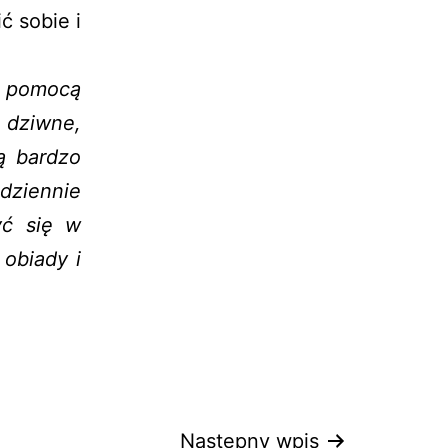
ć sobie i
 pomocą
 dziwne,
ą bardzo
dziennie
yć się w
obiady i
Następny wpis