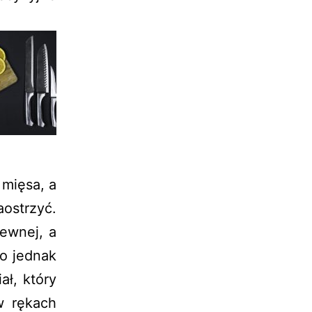
 mięsa, a
ostrzyć.
ewnej, a
to jednak
ał, który
w rękach