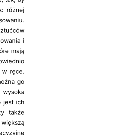
o różnej
sowaniu.
ztućców
rowania i
óre mają
owiednio
 w ręce.
można go
e wysoka
 jest ich
ży także
 większą
ecyzyjne