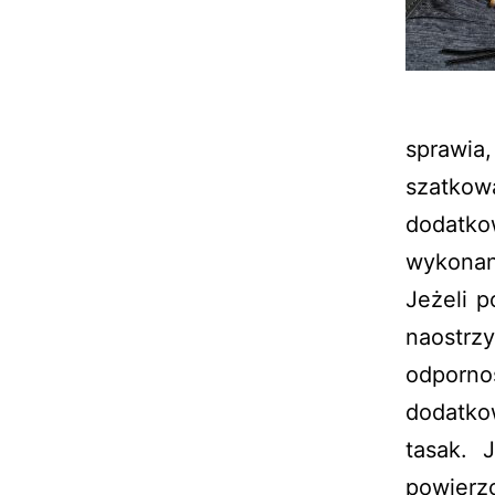
sprawia,
szatkow
dodatko
wykonan
Jeżeli p
naostrz
odpornoś
dodatko
tasak. 
powierz