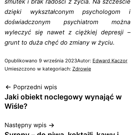
smutek i brak radości z życia. Na szczeście
dzięki wykształconym psychologom i
doświadczonym psychiatrom można
wyleczyć się nawet z ciężkiej depresji –
grunt to duża chęć do zmiany w życiu.
Opublikowano
9 września 2023
Autor:
Edward Kaczor
Umieszczono w kategoriach:
Zdrowie
Poprzedni wpis
Jaki obiekt noclegowy wynająć w
Wiśle?
Następny wpis
Syropy – do piwa, koktajli, kawy i