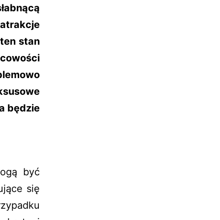
łabnącą
atrakcje
ten stan
scowości
blemowo
uksusowe
a będzie
mogą być
ujące się
zypadku