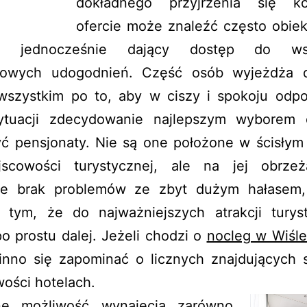
dokładnego przyjrzenia się ko
ofercie może znaleźć często obiek
a jednocześnie dający dostęp do wsz
owych udogodnień. Część osób wyjeżdża 
wszystkim po to, aby w ciszy i spokoju odp
sytuacji zdecydowanie najlepszym wyborem 
ć pensjonaty. Nie są one położone w ścisłym
jscowości turystycznej, ale na jej obrze
e brak problemów ze zbyt dużym hałasem,
e tym, że do najważniejszych atrakcji turys
o prostu dalej. Jeżeli chodzi o
nocleg w Wiśle
inno się zapominać o licznych znajdujących s
ości hotelach.
ne możliwość wynajęcia zarówno