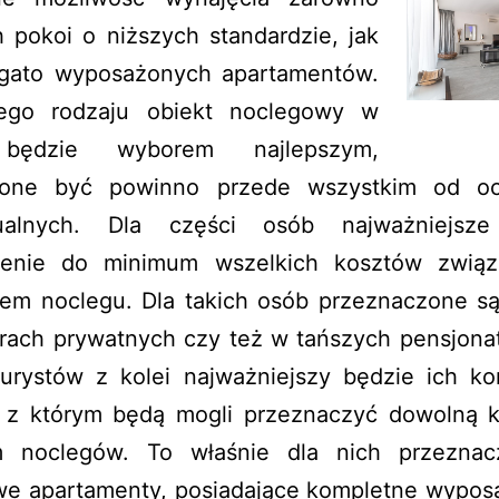
 pokoi o niższych standardzie, jak
ogato wyposażonych apartamentów.
iego rodzaju obiekt noclegowy w
będzie wyborem najlepszym,
ione być powinno przede wszystkim od o
dualnych. Dla części osób najważniejsze
zenie do minimum wszelkich kosztów zwią
iem noclegu. Dla takich osób przeznaczone są
rach prywatnych czy też w tańszych pensjonat
turystów z kolei najważniejszy będzie ich ko
 z którym będą mogli przeznaczyć dowolną 
 noclegów. To właśnie dla nich przezna
we apartamenty, posiadające kompletne wypos