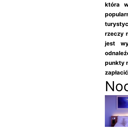
która 
popular
turysty
rzeczy 
jest w
odnaleź
punkty 
zapłacić
Noc