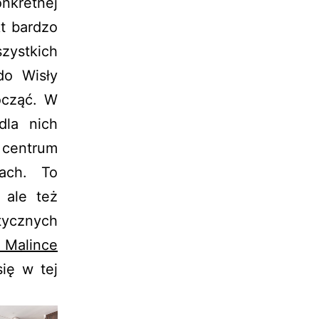
nkretnej
t bardzo
ystkich
do Wisły
ocząć. W
dla nich
 centrum
żach. To
 ale też
tycznych
 Malince
ię w tej