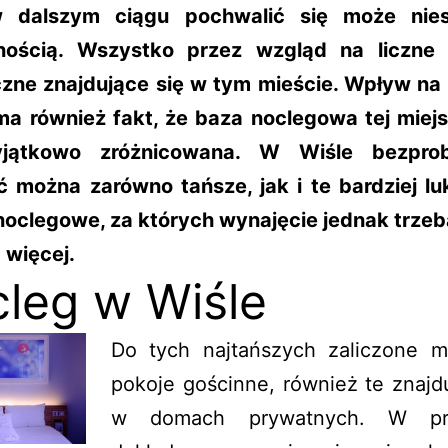
w dalszym ciągu pochwalić się może nies
nością. Wszystko przez wzgląd na liczne 
czne znajdujące się w tym mieście. Wpływ na 
ma również fakt, że baza noclegowa tej miej
yjątkowo zróżnicowana. W Wiśle bezpro
ć można zarówno tańsze, jak i te bardziej l
noclegowe, za których wynajęcie jednak trzeb
 więcej.
leg w Wiśle
Do tych najtańszych zaliczone 
pokoje gościnne, również te znajd
w domach prywatnych. W pr