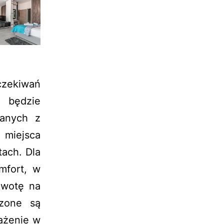
czekiwań
 będzie
zanych z
 miejsca
ach. Dla
mfort, w
kwotę na
czone są
ażenie w