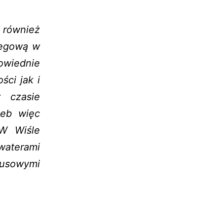
 również
legową w
powiednie
ci jak i
w czasie
zeb więc
 W Wiśle
waterami
usowymi