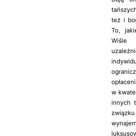
tańszych
też i b
To, jak
Wiśle 
uzależn
indywi
ogranic
opłacen
w kwate
innych 
związku
wynajem
luksuso