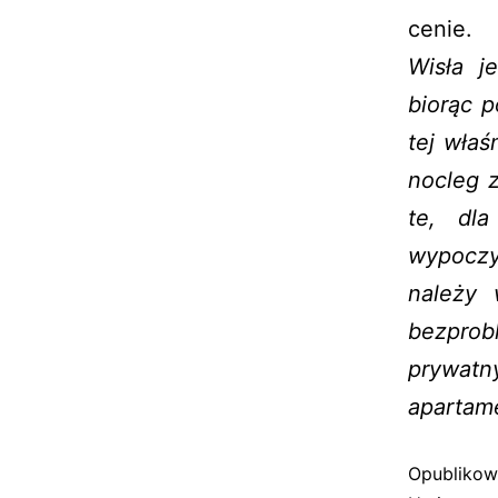
cenie.
Wisła j
biorąc 
tej właś
nocleg 
te, dla
wypoczy
należy 
bezprob
prywat
apartam
Opubliko