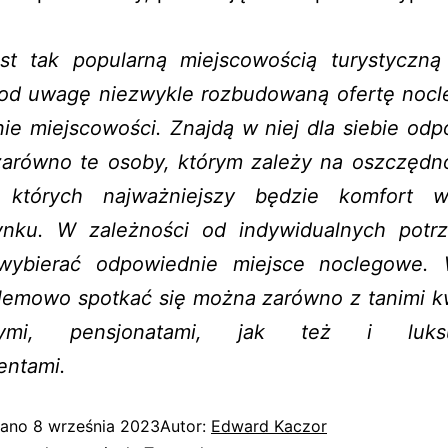
est tak popularną miejscowością turystyczną
pod uwagę niezwykle rozbudowaną ofertę noc
nie miejscowości. Znajdą w niej dla siebie od
zarówno te osoby, którym zależy na oszczędnoś
 których najważniejszy będzie komfort 
nku. W zależności od indywidualnych potr
wybierać odpowiednie miejsce noclegowe.
lemowo spotkać się można zarówno z tanimi k
nymi, pensjonatami, jak też i luks
entami.
wano
8 września 2023
Autor:
Edward Kaczor