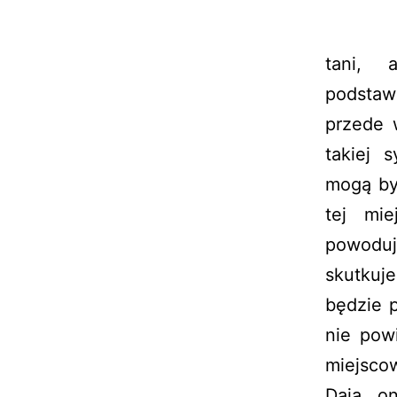
tani, 
podstaw
przede 
takiej 
mogą by
tej mie
powoduj
skutkuj
będzie p
nie pow
miejscow
Dają o