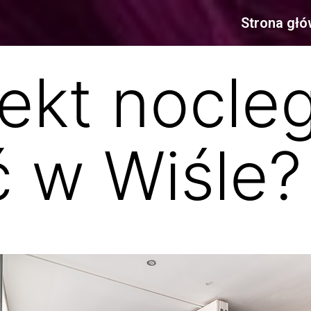
Strona gł
iekt nocl
 w Wiśle?