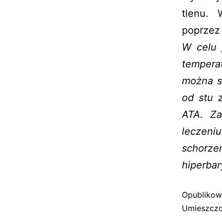
tlenu. 
poprzez 
W celu 
tempera
można sk
od stu z
ATA. Za
leczeni
schor
hiperbar
Opubliko
Umieszczo