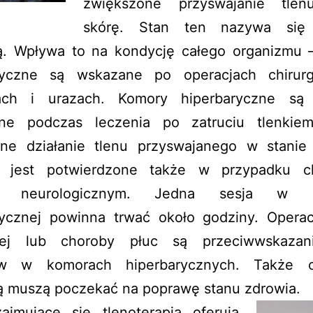
zwiększone przyswajanie tlen
skórę. Stan ten nazywa się
ją. Wpływa to na kondycję całego organizmu –
ryczne są wskazane po operacjach chirurg
ach i urazach. Komory hiperbaryczne są
ne podczas leczenia po zatruciu tlenkie
ne działanie tlenu przyswajanego w stanie
ji jest potwierdzone także w przypadku 
żu neurologicznym. Jedna sesja w k
rycznej powinna trwać około godziny. Operacj
owej lub choroby płuc są przeciwwskazan
ów w komorach hiperbarycznych. Także 
ą muszą poczekać na poprawę stanu zdrowia.
zajmujące się tlenoterapią oferują