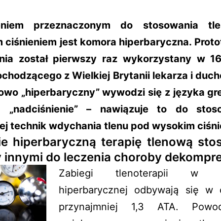
eniem przeznaczonym do stosowania tl
 ciśnieniem jest komora hiperbaryczna. Proto
nia został pierwszy raz wykorzystany w 1
ochodzącego z Wielkiej Brytanii lekarza i duc
owo „hiperbaryczny” wywodzi się z języka gre
a „nadciśnienie” – nawiązuje to do stos
ej technik wdychania tlenu pod wysokim ciśni
e hiperbaryczną terapię tlenową stos
 innymi do leczenia choroby dekompre
Zabiegi tlenoterapii w k
hiperbarycznej odbywają się w c
przynajmniej 1,3 ATA. Powo