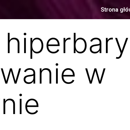
Strona gł
hiperbary
owanie w
nie