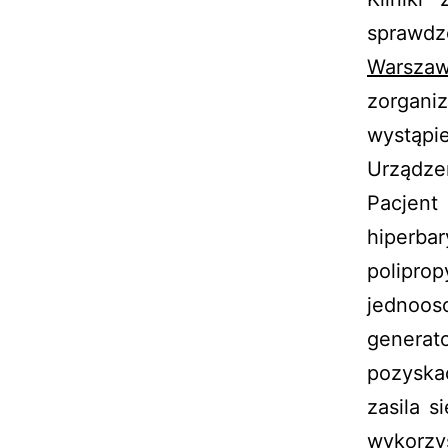
spraw
Warszaw
zorgani
wystąp
Urządze
Pacjent
hiperb
poliprop
jednoos
generat
pozyska
zasila 
wykorzy