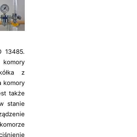
O 13485.
ą komory
kółka z
ga komory
st także
w stanie
ządzenie
 komorze
iśnienie