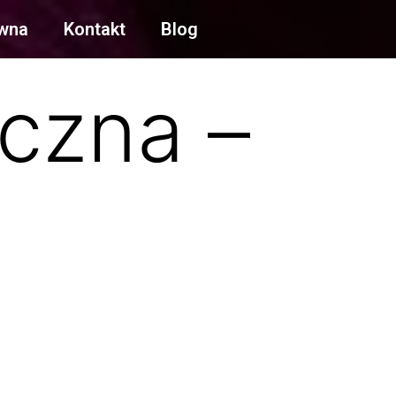
ówna
Kontakt
Blog
czna –