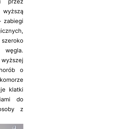
u przez
 wyższą
 zabiegi
icznych,
 szeroko
m węgla.
 wyższej
chorób o
omorze
e klatki
iami do
osoby z