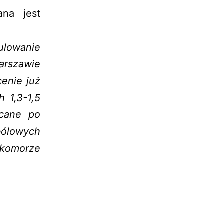
ana jest
ulowanie
arszawie
cenie już
h 1,3-1,5
ecane po
bólowych
omorze