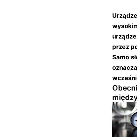
Urządz
wysokim
urządze
przez p
Samo sł
oznacz
wcześni
Obecni
między