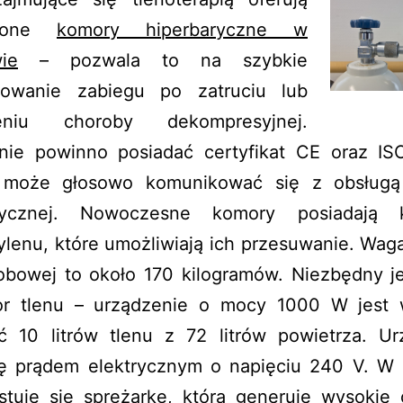
dzone
komory hiperbaryczne w
ie
– pozwala to na szybkie
zowanie zabiegu po zatruciu lub
ieniu choroby dekompresyjnej.
nie powinno posiadać certyfikat CE oraz IS
 może głosowo komunikować się z obsług
arycznej. Nowoczesne komory posiadają 
ylenu, które umożliwiają ich przesuwanie. Wa
obowej to około 170 kilogramów. Niezbędny je
or tlenu – urządzenie o mocy 1000 W jest 
ć 10 litrów tlenu z 72 litrów powietrza. Ur
się prądem elektrycznym o napięciu 240 V. W
stuje się sprężarkę, która generuje wysokie c