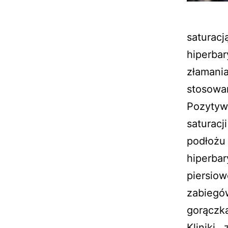
saturac
hiperba
złamani
stosowa
Pozytyw
saturac
podło
hiperba
piersi
zabieg
gorączk
Kliniki 