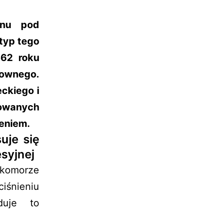
enu pod
typ tego
662 roku
hownego.
ckiego i
owanych
eniem.
uje się
syjnej
omorze
iśnieniu
duje to