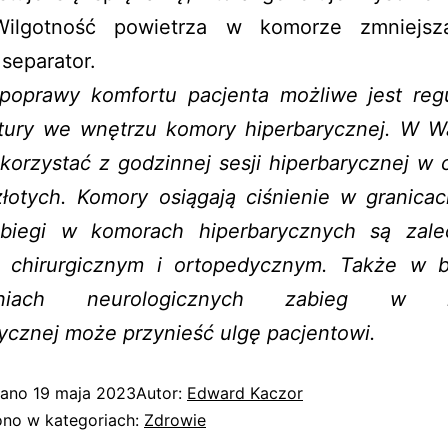
Wilgotność powietrza w komorze zmniejsz
separator.
poprawy komfortu pacjenta możliwe jest reg
tury we wnętrzu komory hiperbarycznej. W W
orzystać z godzinnej sesji hiperbarycznej w 
łotych. Komory osiągają ciśnienie w granicac
biegi w komorach hiperbarycznych są zal
u chirurgicznym i ortopedycznym. Także w 
zeniach neurologicznych zabieg w k
ycznej może przynieść ulgę pacjentowi.
wano
19 maja 2023
Autor:
Edward Kaczor
no w kategoriach:
Zdrowie