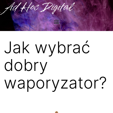
Ad Hoc Digital
Jak wybrać
dobry
waporyzator?