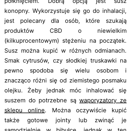
połknięciem. Dobrą opcją jest susz
konopny. Wykorzystuje się go do inhalacji,
jest polecany dla osób, które szukają
produktów CBD o niewielkim
(kilkuprocentowym) stężeniu na początek.
Susz można kupić w różnych odmianach.
Smak cytrusów, czy słodkiej truskawki na
pewno spodoba się wielu osobom i
znacząco różni się od ziemistego posmaku
olejku. Żeby jednak móc inhalować się
suszem do potrzebne są
waporyzatory ze
sklepu online
. Można oczywiście kupić
także gotowe jointy lub zwinąć je
samodzielnie w bibułce, jednak w ten