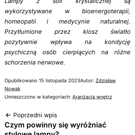
Lampy z soli krystalicznej są
wykorzystywane w bioenergoterapii,
homeopatii i medycynie naturalnej.
Przytłumione przez klosz światło
pozytywnie wpływa na kondycję
psychiczną osób cierpiących na różne
schorzenia nerwowe.
Opublikowano
15 listopada 2023
Autor:
Zdzisław
Nowak
Umieszczono w kategoriach:
Aranżacja wnętrz
Poprzedni wpis
Czym powinny się wyróżniać
stylowe lampy?