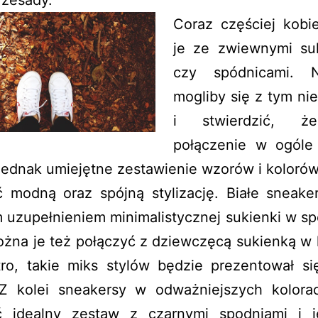
rzesady.
Coraz częściej kobie
je ze zwiewnymi su
czy spódnicami. N
mogliby się z tym ni
i stwierdzić, ż
połączenie w ogóle 
Jednak umiejętne zestawienie wzorów i kolorów
ć modną oraz spójną stylizację. Białe sneake
m uzupełnieniem minimalistycznej sukienki w s
ożna je też połączyć z dziewczęcą sukienką w
etro, takie miks stylów będzie prezentował si
 Z kolei sneakersy w odważniejszych kolor
ć idealny zestaw z czarnymi spodniami i 