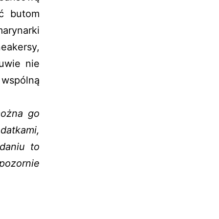
ać butom
arynarki
neakersy,
uwie nie
 wspólną
można go
datkami,
daniu to
 pozornie