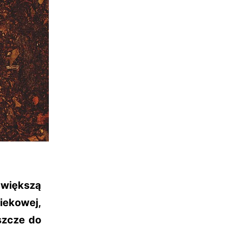
większą
iekowej,
szcze do