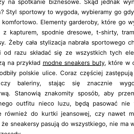
zy na spotkanie biznesowe. Skąd jednak wyn
? Styl sportowy to wygoda, wybieramy go gd
ę komfortowo. Elementy garderoby, które go wy
y z kapturem, spodnie dresowe, t-shirty, tram
y. Żeby cała stylizacja nabrała sportowego c
i od razu składać się ze wszystkich tych el
zą na przykład
modne sneakers buty
, które w 
odbiły polskie ulice. Coraz częściej zastępuj
 czy baleriny, stając się znacznie wygo
tywą. Stanowią znakomity sposób, aby prze
nego outfitu nieco luzu, będą pasować nie 
le również do kurtki jeansowej, czy nawet ma
 że sneakersy pasują do wszystkiego, nie ma w