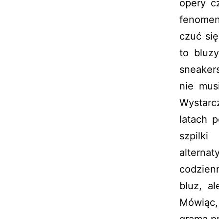
opery c
fenomen
czuć si
to bluz
sneakers
nie mus
Wystarc
latach p
szpilki
alterna
codzien
bluz, a
Mówiąc,