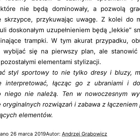
 które nie będą dominowały, a pozwolą gr
e skrzypce, przykuwając uwagę. Z kolei do m
uli doskonałym uzupełnieniem będą „lekkie” s
inające trampki. W tym akurat przypadku, ob
 wybijać się na pierwszy plan, ale stanowić
 pozostałymi elementami stylizacji.
ać styl sportowy to nie tylko dresy i bluzy, 
e interpretować, łącząc go z ubraniami i do
o niego nie należą. Ten w nowoczesnym wy
 oryginalnych rozwiązań i zabawa z łączeniem
jących elementów.
wano
26 marca 2019
Autor:
Andrzej Grabowicz