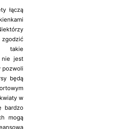
ty łączą
kienkami
iektórzy
e zgodzić
e takie
nie jest
 pozwoli
rsy będą
portowym
 kwiaty w
ę bardzo
ach mogą
jeansową