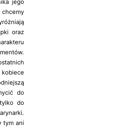
ika jego
y chcemy
różniają
pki oraz
harakteru
ementów.
ostatnich
ą kobiece
dniejszą
mycić do
tylko do
rynarki.
 tym ani