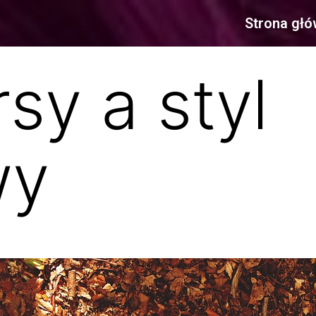
Strona gł
sy a styl
wy