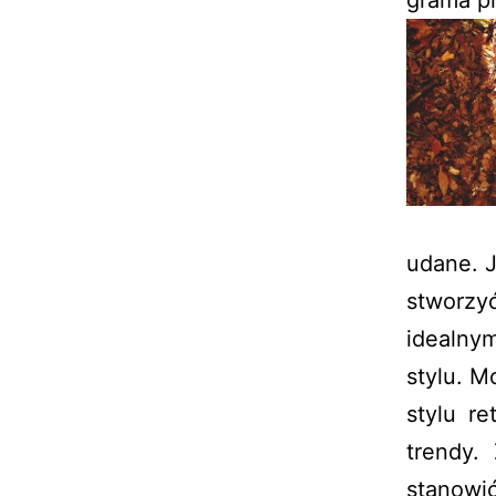
grama p
udane. 
stworzy
idealny
stylu. M
stylu r
trendy.
stanowi