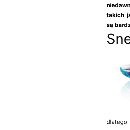
niedawn
takich j
są bardz
Sne
dlatego