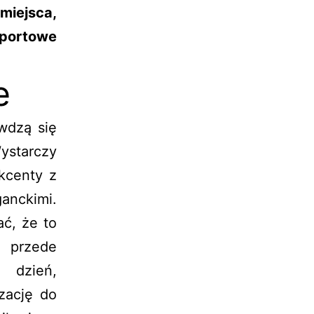
miejsca,
 sportowe
e
wdzą się
starczy
kcenty z
anckimi.
ć, że to
y przede
 dzień,
zację do