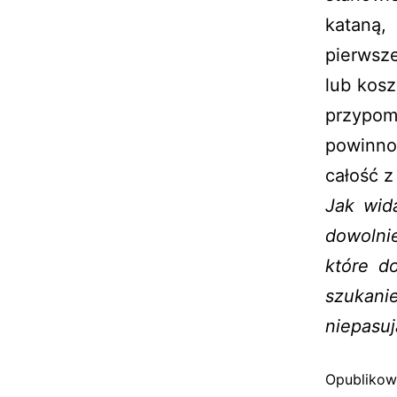
kataną,
pierwsz
lub kosz
przypom
powinno
całość z
Jak wid
dowolni
które d
szukanie
niepasu
Opubliko