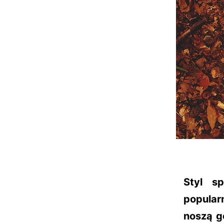
Styl s
popular
noszą g