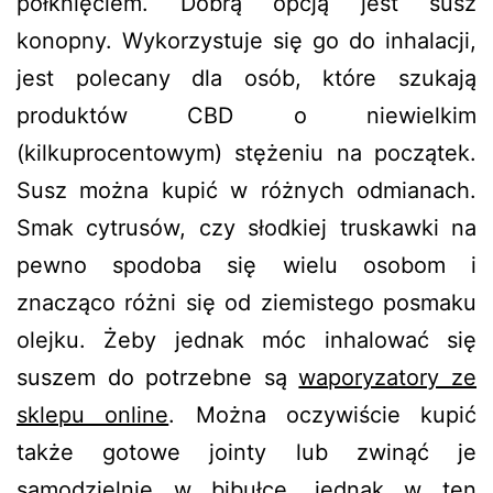
połknięciem. Dobrą opcją jest susz
konopny. Wykorzystuje się go do inhalacji,
jest polecany dla osób, które szukają
produktów CBD o niewielkim
(kilkuprocentowym) stężeniu na początek.
Susz można kupić w różnych odmianach.
Smak cytrusów, czy słodkiej truskawki na
pewno spodoba się wielu osobom i
znacząco różni się od ziemistego posmaku
olejku. Żeby jednak móc inhalować się
suszem do potrzebne są
waporyzatory ze
sklepu online
. Można oczywiście kupić
także gotowe jointy lub zwinąć je
samodzielnie w bibułce, jednak w ten