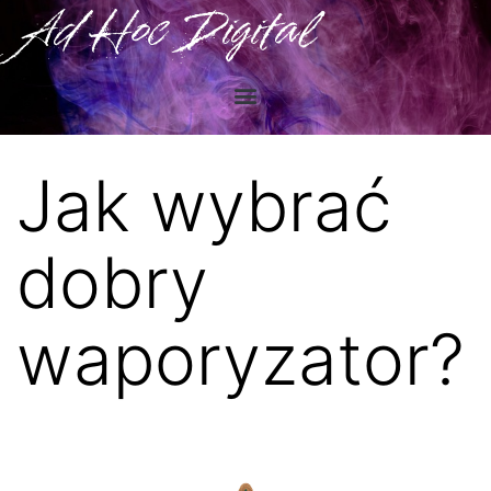
Ad Hoc Digital
Jak wybrać
dobry
waporyzator?