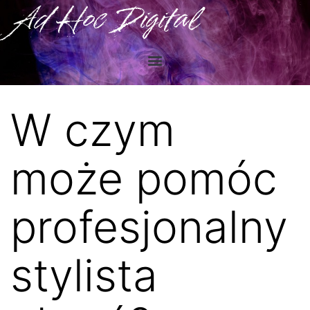
Ad Hoc Digital
W czym
może pomóc
profesjonalny
stylista