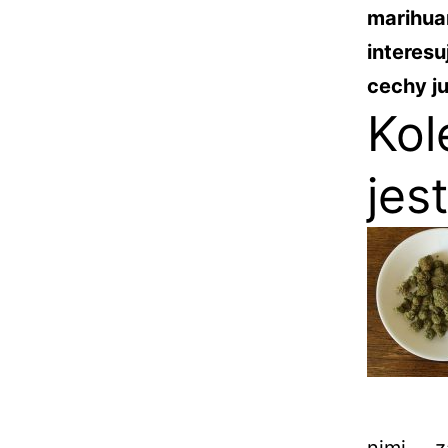
marihua
interes
cechy ju
Kol
jes
nimi z