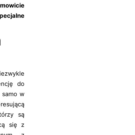
amowicie
pecjalne
n
iezwykle
encję do
o samo w
sującą
tórzy są
cą się z
ednym z