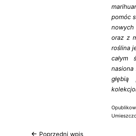
marihua
pomóc s
nowych 
oraz z 
roślina 
całym ś
nasiona 
głębią 
kolekcj
Opubliko
Umieszczo
Poprzedni wpis