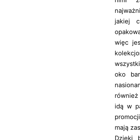
najważni
jakiej
opakowan
więc je
kolekcj
wszystk
oko bar
nasiona
również
idą w p
promocj
mają zas
Dzięki