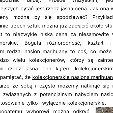
ejszych pytań jest rzecz jasna cena. Jak ona 
 ceny można by się spodziewać? Przykła
ie trzech sztuk można już zapłacić około stu
st to niezwykle niska cena za niesamowite 
onerskie. Bogata różnorodność, kształt 
im rodzaj nasion marihuany to coś, co może
dzo wielu kolekcjonerów, którzy są zainte
mi rzecz jasna pod kątem kolekcjonerski
 pamiętać, że
kolekcjonerskie nasiona marihuan
arze ze sobą i często możemy natknąć się 
i związanych z potencjalnym nabyciem nasio
tosowanie tylko i wyłącznie kolekcjonerskie.
 bogatemu wyborowi można odkryć