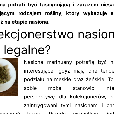
na potrafi być fascynującą i zarazem nies
ującym rodzajem rośliny, który wykazuje s
ż na etapie nasiona.
ekcjonerstwo nasio
t legalne?
Nasiona marihuany potrafią być n
interesujące, gdyż mają one tend
podziału na męskie oraz żeńskie. T
sobie może stanowić intere
perspektywę dla kolekcjonerów, k
zaintrygowani tymi nasionami i ch
apoznać bliżej. Przede wszystkim, j