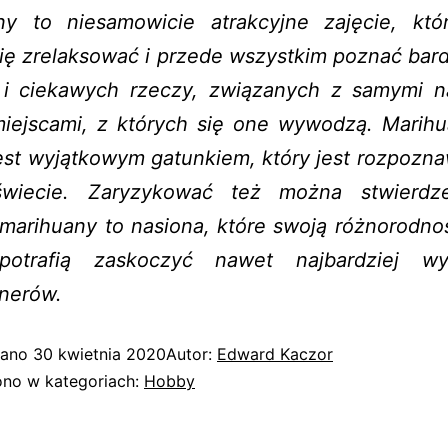
ny to niesamowicie atrakcyjne zajęcie, kt
ię zrelaksować i przede wszystkim poznać bard
i ciekawych rzeczy, związanych z samymi n
miejscami, z których się one wywodzą. Marihu
jest wyjątkowym gatunkiem, który jest rozpozn
wiecie. Zaryzykować też można stwierdz
marihuany to nasiona, które swoją różnorodno
potrafią zaskoczyć nawet najbardziej wy
onerów.
wano
30 kwietnia 2020
Autor:
Edward Kaczor
no w kategoriach:
Hobby