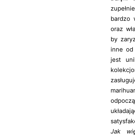
zupełni
bardzo 
oraz wł
by zary
inne od
jest un
kolekcj
zasługu
marihu
odpoczą
układa
satysfak
Jak wi