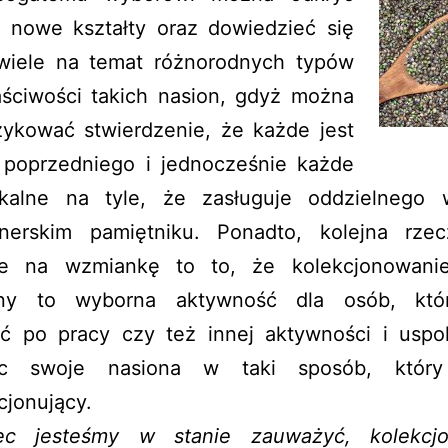
e nowe kształty oraz dowiedzieć się
wiele na temat różnorodnych typów
aściwości takich nasion, gdyż można
zykować stwierdzenie, że każde jest
 poprzedniego i jednocześnie każde
ikalne na tyle, że zasługuje oddzielnego
onerskim pamiętniku. Ponadto, kolejna rzec
je na wzmiankę to to, że kolekcjonowani
any to wyborna aktywność dla osób, któ
ć po pracy czy też innej aktywności i uspok
jąc swoje nasiona w taki sposób, który
cjonujący.
ęc jesteśmy w stanie zauważyć, kolekcjo