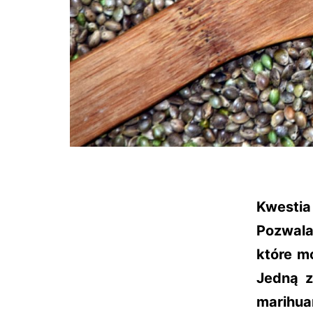
Kwesti
Pozwala
które m
Jedną z
marihu