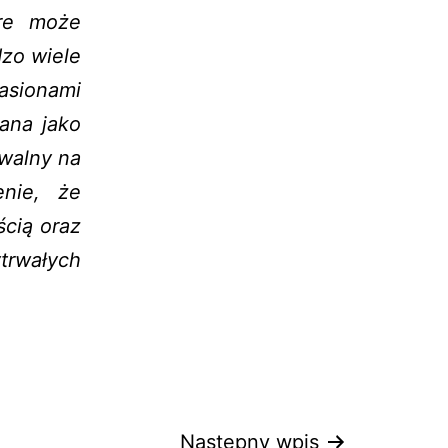
óre może
zo wiele
asionami
ana jako
awalny na
enie, że
ścią oraz
trwałych
Następny wpis