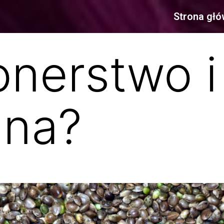
Strona gł
onerstwo i
ana?