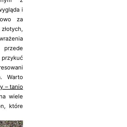
wygląda i
dowo za
 złotych,
wrażenia
i przede
 przykuć
resowani
m. Warto
y – tanio
na wiele
n, które