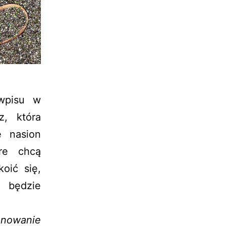
 wpisu w
z, która
e nasion
re chcą
oić się,
 będzie
nowanie