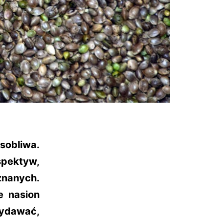
obliwa.
spektyw,
znanych.
e nasion
ydawać,