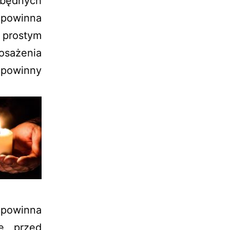
zbędnych
— powinna
prostym
osażenia
 powinny
 powinna
ę przed