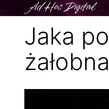
Ad Hoc Digital
Jaka po
żałobn