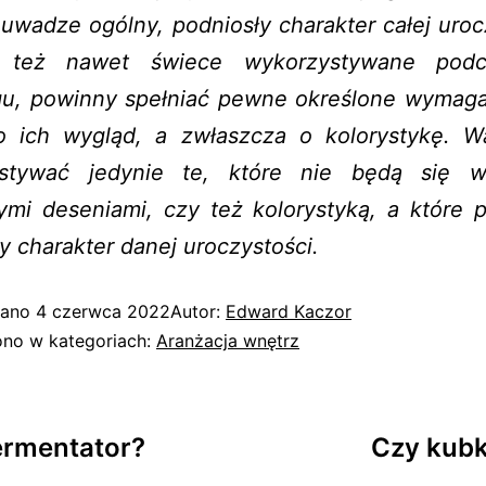
uwadze ogólny, podniosły charakter całej uroc
o też nawet świece wykorzystywane podc
gu, powinny spełniać pewne określone wymagani
o ich wygląd, a zwłaszcza o kolorystykę. Wa
stywać jedynie te, które nie będą się w
ymi deseniami, czy też kolorystyką, a które 
y charakter danej uroczystości.
wano
4 czerwca 2022
Autor:
Edward Kaczor
no w kategoriach:
Aranżacja wnętrz
ermentator?
Czy kubk