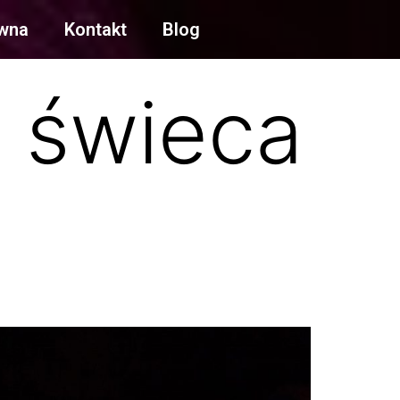
ówna
Kontakt
Blog
 świeca