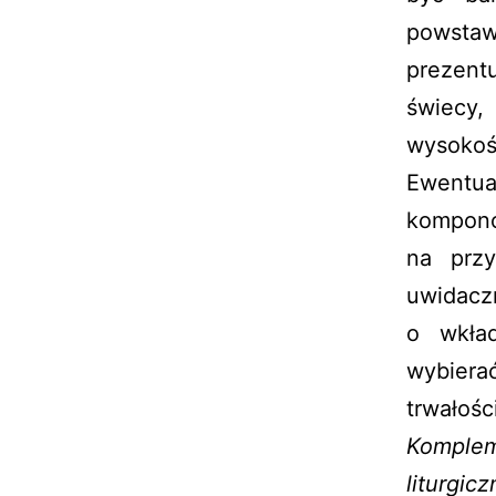
powsta
prezent
świecy
wysokoś
Ewentua
kompono
na przy
uwidaczn
o wkład
wybiera
trwałośc
Komplem
liturgi