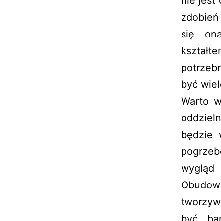
nie jes
zdobień 
się on
kształt
potrzeb
być wiel
Warto w
oddziel
będzie 
pogrzeb
wygląd 
Obudo
tworzyw
być ba