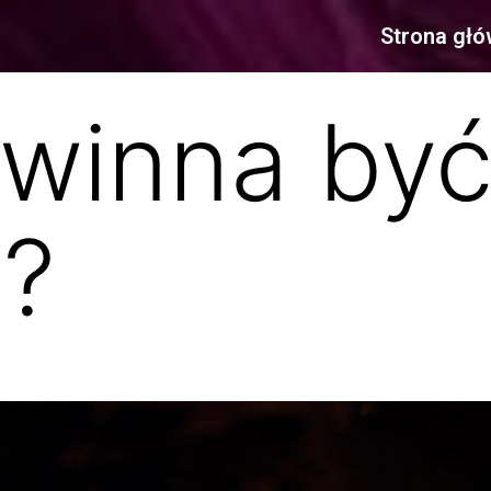
Strona gł
winna być
a?