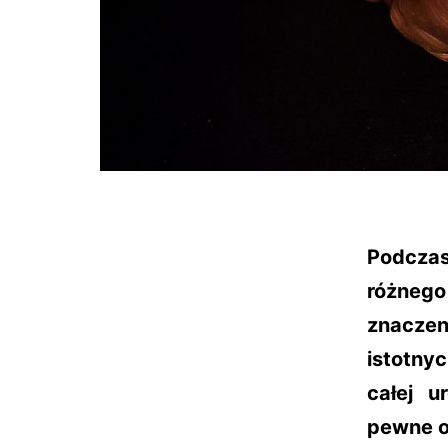
Podcza
różnego
znaczen
istotny
całej u
pewne o