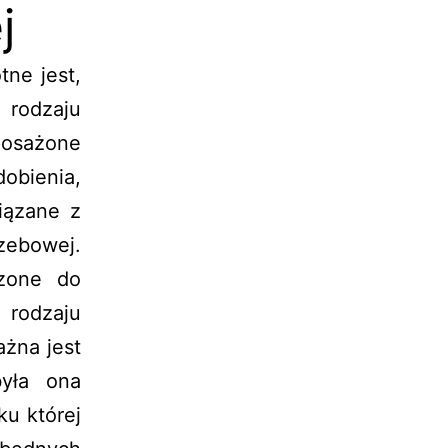
j
tne jest,
odzaju
osażone
bienia,
iązane z
ebowej.
zone do
 rodzaju
żna jest
była ona
ku której