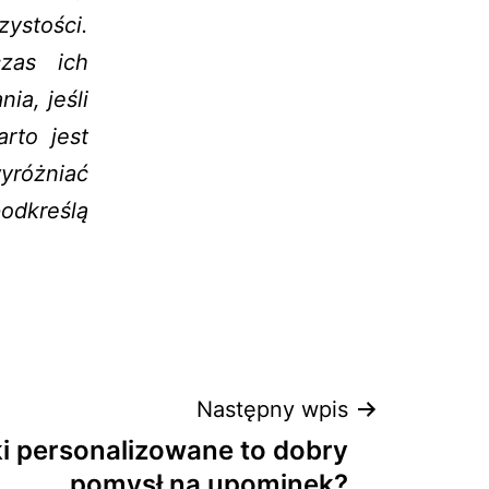
zystości.
zas ich
a, jeśli
rto jest
yróżniać
podkreślą
Następny wpis
i personalizowane to dobry
pomysł na upominek?