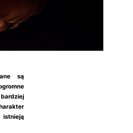
wane są
 ogromne
bardziej
harakter
istnieją