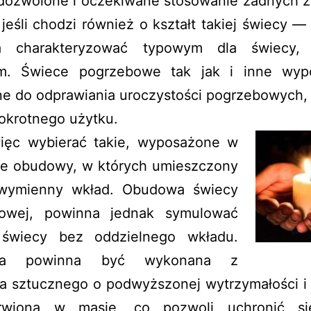
t dozwolone i oczekiwane stosowanie żadnych 
jeśli chodzi również o kształt takiej świecy 
a charakteryzować typowym dla świecy, 
em. Świece pogrzebowe tak jak i inne wyp
ne do odprawiania uroczystości pogrzebowych,
okrotnego użytku.
ięc wybierać takie, wyposażone w
ne obudowy, w których umieszczony
wymienny wkład. Obudowa świecy
owej, powinna jednak symulować
świecy bez oddzielnego wkładu.
wa powinna być wykonana z
a sztucznego o podwyższonej wytrzymałości i
rwiona w masie, co pozwoli uchronić si