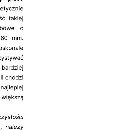
tycznie
ć takiej
ebowe o
j 60 mm.
oskonale
zystywać
bardziej
li chodzi
ajlepiej
 większą
zystości
, należy