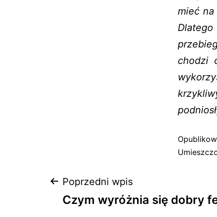
mieć na 
Dlateg
przebie
chodzi 
wykorzy
krzykliw
podniosł
Opubliko
Umieszczo
Poprzedni wpis
Czym wyróżnia się dobry f