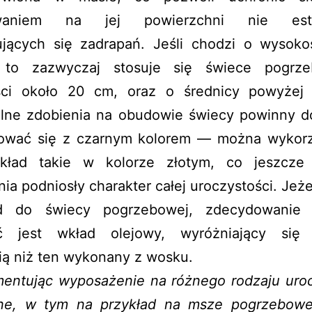
waniem na jej powierzchni nie este
ujących się zadrapań. Jeśli chodzi o wysokoś
, to zazwyczaj stosuje się świece pogrz
ci około 20 cm, oraz o średnicy powyże
lne zdobienia na obudowie świecy powinny d
wać się z czarnym kolorem — można wykor
kład takie w kolorze złotym, co jeszcze 
ia podniosły charakter całej uroczystości. Jeże
 do świecy pogrzebowej, zdecydowanie n
ć jest wkład olejowy, wyróżniający się
ią niż ten wykonany z wosku.
entując wyposażenie na różnego rodzaju uroc
czne, w tym na przykład na msze pogrzebowe