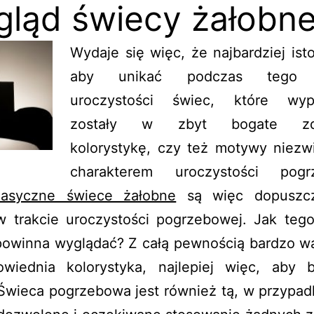
ląd świecy żałobne
Wydaje się więc, że najbardziej isto
aby unikać podczas tego r
uroczystości świec, które wyp
zostały w zbyt bogate zdo
kolorystykę, czy też motywy niezw
charakterem uroczystości pogrz
lasyczne świece żałobne
są więc dopuszc
w trakcie uroczystości pogrzebowej. Jak tego
powinna wyglądać? Z całą pewnością bardzo wa
owiednia kolorystyka, najlepiej więc, aby 
Świeca pogrzebowa jest również tą, w przypad