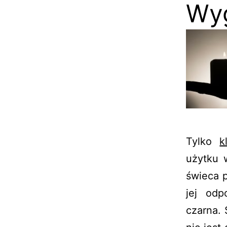
Wyg
Tylko
k
użytku 
świeca 
jej odp
czarna. 