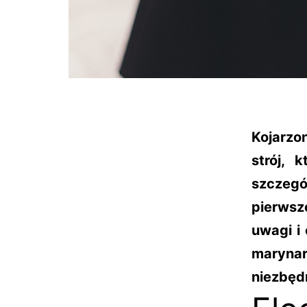
Kojarzo
strój, 
szczegó
pierwsz
uwagi i 
maryna
niezbędn