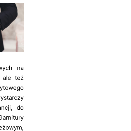
owych na
 ale też
zytowego
ystarczy
ncji, do
arnitury
beżowym,