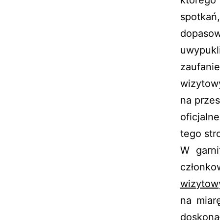
spotkań
dopasow
uwypukl
zaufani
wizytowy
na przes
oficjal
tego str
W garni
członk
wizytow
na miar
doskona