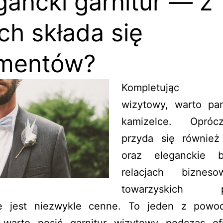
gancki garnitur — z
ich składa się
ementów?
Kompletując ga
wizytowy, warto pa
kamizelce. Opró
przyda się również
oraz eleganckie 
relacjach biznes
towarzyskich pi
e jest niezwykle cenne. To jeden z powo
 warto nosić garnitur wizytowy podczas ofi