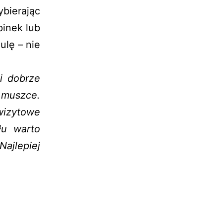
ybierając
pinek lub
ulę – nie
i dobrze
 muszce.
wizytowe
łu warto
ajlepiej