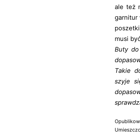
ale też 
garnitur
poszetki
musi być
Buty do
dopasow
Takie d
szyje s
dopasow
sprawdza
Opubliko
Umieszczo