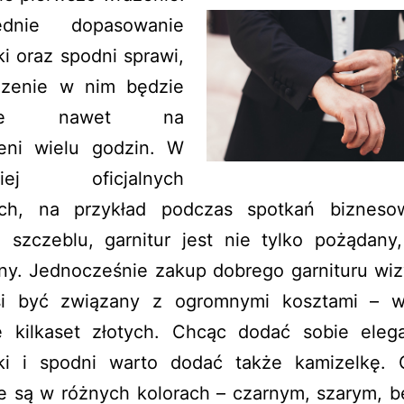
ednie dopasowanie
i oraz spodni sprawi,
zenie w nim będzie
dne nawet na
zeni wielu godzin. W
dziej oficjalnych
ach, na przykład podczas spotkań biznes
 szczeblu, garnitur jest nie tylko pożądany,
y. Jednocześnie zakup dobrego garnituru wi
i być związany z ogromnymi kosztami – w
e kilkaset złotych. Chcąc dodać sobie elega
ki i spodni warto dodać także kamizelkę. G
e są w różnych kolorach – czarnym, szarym, 