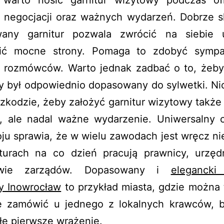
, negocjacji oraz ważnych wydarzeń. Dobrze sk
any garnitur pozwala zwrócić na siebie
ić mocne strony. Pomaga to zdobyć sympa
e rozmówców. Warto jednak zadbać o to, żeby 
 był odpowiednio dopasowany do sylwetki. Nic
zkodzie, żeby założyć garnitur wizytowy także
ne, ale nadal ważne wydarzenie. Uniwersalny c
oju sprawia, że w wielu zawodach jest wręcz n
turach na co dzień pracują prawnicy, urzęd
owie zarządów. Dopasowany i
elegancki 
y Inowrocław
to przykład miasta, gdzie można t
ę zamówić u jednego z lokalnych krawców, b
łe pierwsze wrażenie.