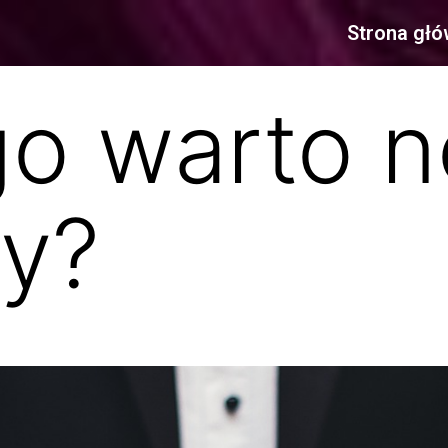
Strona gł
o warto n
ry?