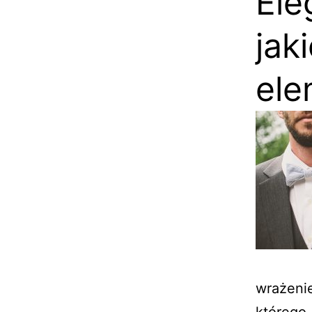
Ele
jak
el
wrażeni
którego