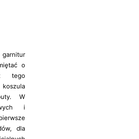
rnitur
miętać o
cz tego
 koszula
buty. W
owych i
erwsze
dów, dla
cjalnych