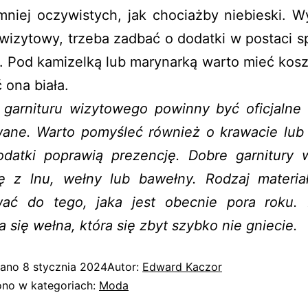
mniej oczywistych, jak chociażby niebieski. W
 wizytowy, trzeba zadbać o dodatki w postaci s
. Pod kamizelką lub marynarką warto mieć kosz
 ona biała.
 garnituru wizytowego powinny być oficjalne 
ane. Warto pomyśleć również o krawacie lub
odatki poprawią prezencję. Dobre garnitury 
ię z lnu, wełny lub bawełny. Rodzaj materia
ać do tego, jaka jest obecnie pora roku. N
 się wełna, która się zbyt szybko nie gniecie.
wano
8 stycznia 2024
Autor:
Edward Kaczor
no w kategoriach:
Moda