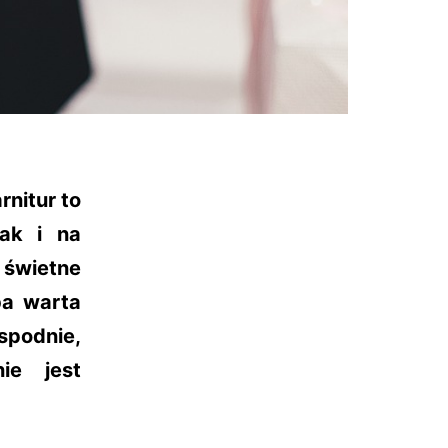
nitur to
jak i na
 świetne
ba warta
 spodnie,
ie jest