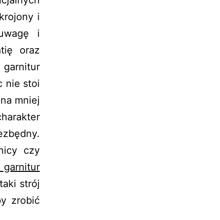
rojony i
 uwagę i
tię oraz
garnitur
 nie stoi
 na mniej
harakter
iezbędny.
nicy czy
garnitur
aki strój
y zrobić