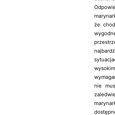
Odpowi
marynark
że chod
wygo
przestr
najbar
sytuacj
wysokim
wymagan
nie mus
zaledwi
marynar
dostępn