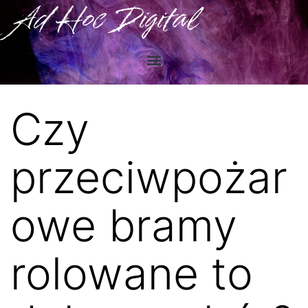
Ad Hoc Digital
Czy
przeciwpożar
owe bramy
rolowane to