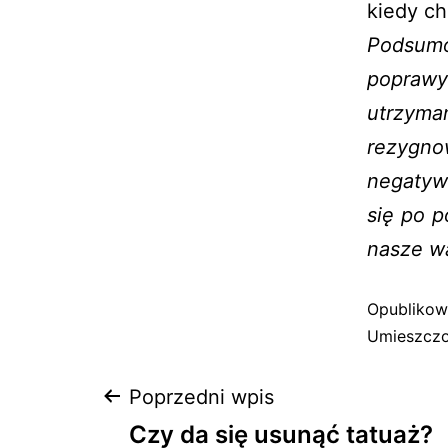
kiedy c
Podsumo
poprawy
utrzym
rezygn
negatyw
się po p
nasze wą
Opubliko
Umieszczo
Poprzedni wpis
Czy da się usunąć tatuaż?