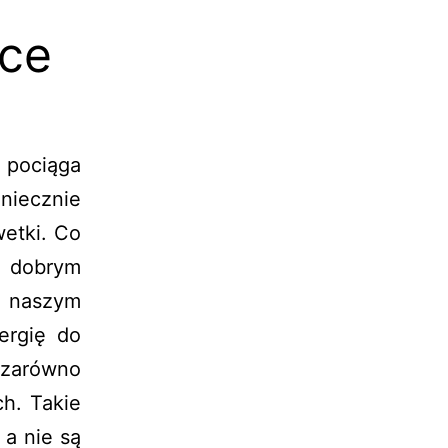
lce
y pociąga
niecznie
wetki. Co
 dobrym
 naszym
ergię do
 zarówno
ch. Takie
 a nie są