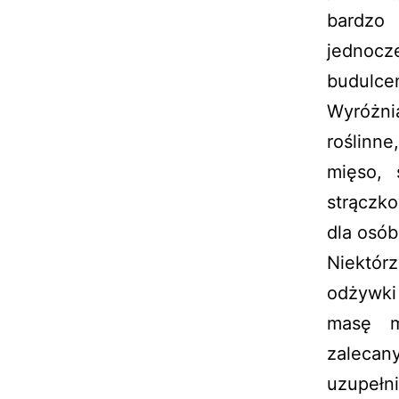
bardzo
jednocze
budulce
Wyróżni
roślinn
mięso, 
strączko
dla osób
Niektór
odżywki
masę m
zalecan
uzupełni