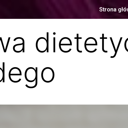
Strona gł
a dietety
dego