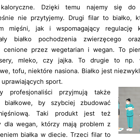
 kaloryczne. Dzięki temu najemy się do 
śnie nie przytyjemy. Drugi filar to białko, k
m mięśni, jak i wspomagający regulację 
ały białko pochodzenia zwierzęcego ora
e, cenione przez wegetarian i wegan. To pie
sery, mleko, czy jajka. To drugie to np.
we, tofu, niektóre nasiona. Białko jest niezwy
 uprawiających sport.
zy profesjonaliści przyjmują także
 białkowe, by szybciej zbudować
ięśniową. Taki produkt jest też
y dla wegan, którzy mają problem z
eniem białka w diecie. Trzeci filar to