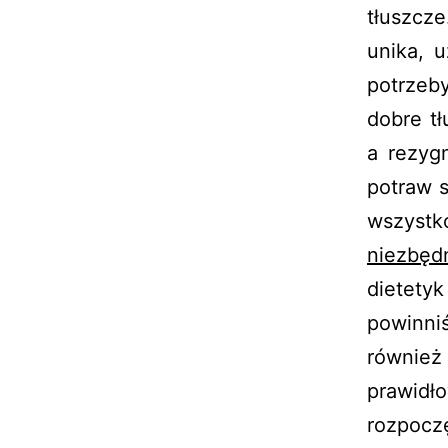
tłuszcze
unika, u
potrzeb
dobre t
a rezyg
potraw s
wszyst
niezbęd
dietety
powinni
również
prawidł
rozpocz