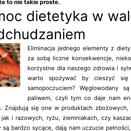
że to nie takie proste.
oc dietetyka w wa
dchudzaniem
Eliminacja jednego elementy z diet
za sobą liczne konsekwencje, nieko
korzystne dla naszego zdrowia i syl
warto spożywać by cieszyć się
samopoczuciem? Węglowodany są
paliwem, czyli tym co daje nam en
ia. Znajdują się one w produktach zbożowych,
 jak i razowych, ryżu, ziemniakach, czy kasza
 są bardzo sycące, dają nam uczucie pełności,