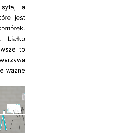
syta, a
tóre jest
komórek.
z białko
rwsze to
 warzywa
kle ważne