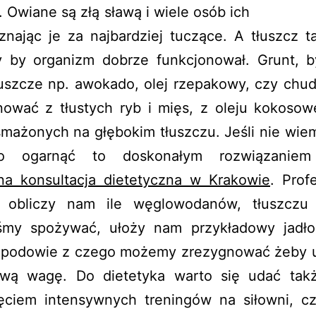
. Owiane są złą sławą i wiele osób ich
znając je za najbardziej tuczące. A tłuszcz t
y by organizm dobrze funkcjonował. Grunt, b
łuszcze np. awokado, olej rzepakowy, czy chud
nować z tłustych ryb i mięs, z oleju kokosow
mażonych na głębokim tłuszczu. Jeśli nie wiem
ko ogarnąć to doskonałym rozwiązaniem
na konsultacja dietetyczna w Krakowie
. Prof
k obliczy nam ile węglowodanów, tłuszczu 
śmy spożywać, ułoży nam przykładowy jadłos
 podowie z czego możemy zrezygnować żeby 
ową wagę. Do dietetyka warto się udać tak
ęciem intensywnych treningów na siłowni, c