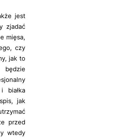
akże jest
y zjadać
e mięsa,
ego, czy
y, jak to
 będzie
esjonalny
i białka
pis, jak
utrzymać
że przed
zy wtedy