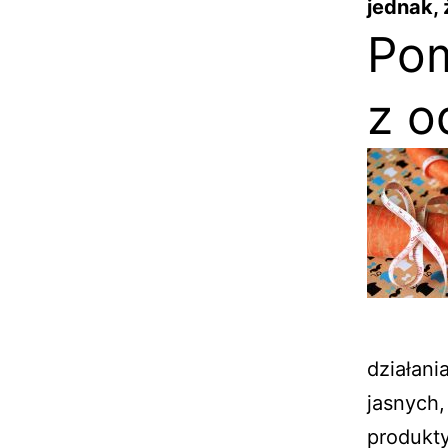
jednak, 
Pom
z o
działan
jasnych,
produkty