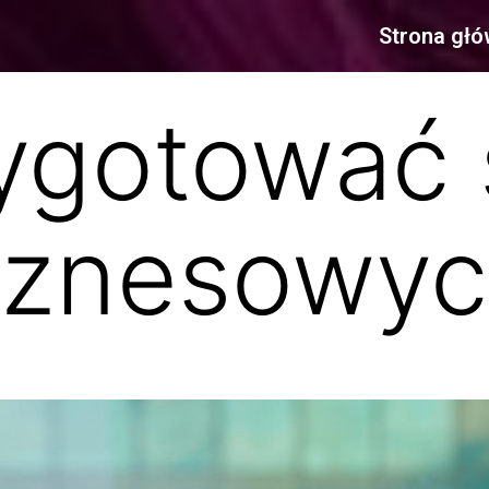
Strona gł
ygotować 
biznesowy