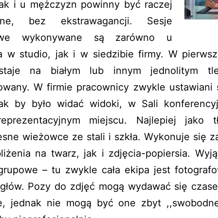
jak i u mężczyzn powinny być raczej
ane, bez ekstrawagancji. Sesje
owe wykonywane są zarówno u
a w studio, jak i w siedzibie firmy. W pierwsz
taje na białym lub innym jednolitym tl
owany. W firmie pracownicy zwykle ustawiani 
tak by było widać widoki, w Sali konferencyj
eprezentacyjnym miejscu. Najlepiej jako t
sne wieżowce ze stali i szkła. Wykonuje się z
iżenia na twarz, jak i zdjęcia-popiersia. Wyj
 grupowe – tu zwykle cała ekipa jest fotograf
 głów. Pozy do zdjęć mogą wydawać się czas
e, jednak nie mogą być one zbyt ,,swobodne