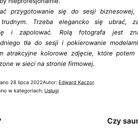
y nieprofesjonalnie.
ać przygotowanie się do sesji biznesowej, 
 trudnym. Trzeba elegancko się ubrać, z
ję i zapolować. Rolą fotografa jest zna
dniego tła do sesji i pokierowanie modelami
im atrakcyjne kolorowe zdjęcie, które potem 
one w sieci na stronie firmowej.
wano
28 lipca 2022
Autor:
Edward Kaczor
no w kategoriach:
Usługi
?
Czy sau