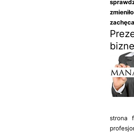
sprawdz
zmienił
zachęca
Prez
bizn
strona 
profesj