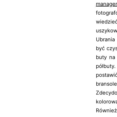
manage
fotogra
wiedzie
uszykow
Ubrania
być czy
buty na
półbuty.
postawi
bransole
Zdecydo
kolorow
Również