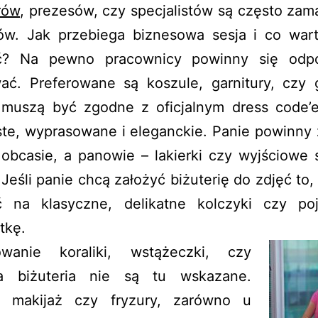
rów
, prezesów, czy specjalistów są często za
fów. Jak przebiega biznesowa sesja i co wart
ć? Na pewno pracownicy powinny się odp
ać. Preferowane są koszule, garnitury, czy g
 muszą być zgodne z oficjalnym dress code’e
ste, wyprasowane i eleganckie. Panie powinny 
 obcasie, a panowie – lakierki czy wyjściowe 
 Jeśli panie chcą założyć biżuterię do zdjęć to
ć na klasyczne, delikatne kolczyki czy po
tkę.
wanie koraliki, wstążeczki, czy
a biżuteria nie są tu wskazane.
 makijaż czy fryzury, zarówno u