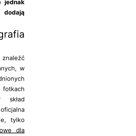
ę jednak
i dodają
rafia
 znaleźć
anych, w
nionych
fotkach
y skład
oficjalna
e, tylko
sowe dla