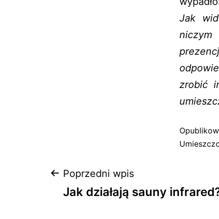
wypadłob
Jak wid
niczym
prezenc
odpowie
zrobić 
umieszcz
Opubliko
Umieszczo
Poprzedni wpis
Jak działają sauny infrared