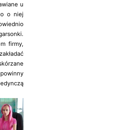
mawiane u
o o niej
owiednio
arsonki.
m firmy,
zakładać
skórzane
, powinny
jedynczą