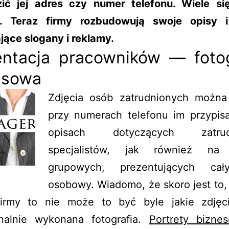
ić jej adres czy numer telefonu. Wiele si
o. Teraz firmy rozbudowują swoje opisy 
jące slogany i reklamy.
entacja pracowników — fotog
esowa
Zdjęcia osób zatrudnionych można
przy numerach telefonu im przypis
opisach dotyczących zatrud
specjalistów, jak również na 
grupowych, prezentujących cał
osobowy. Wiadomo, że skoro jest to, 
firmy to nie może to być byle jakie zdjęci
onalnie wykonana fotografia.
Portrety bizne