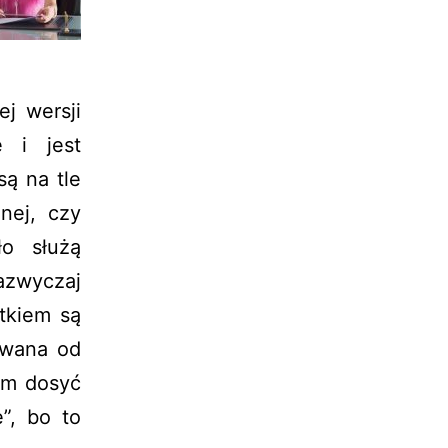
ej wersji
e i jest
są na tle
nej, czy
ło służą
azwyczaj
ątkiem są
owana od
em dosyć
”, bo to