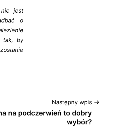
nie jest
adbać o
lezienie
 tak, by
zostanie
Następny wpis
na na podczerwień to dobry
wybór?