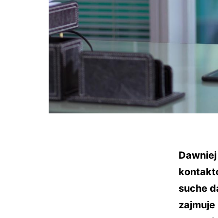
Dawnie
kontakt
suche da
zajmuj