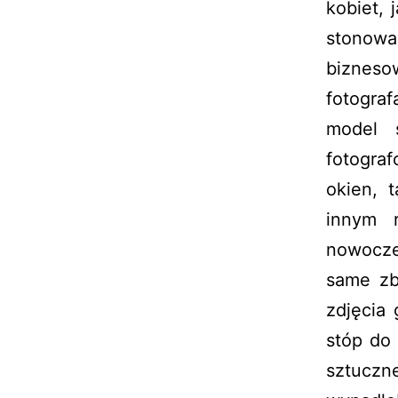
kobiet, 
stonow
biznes
fotograf
model s
fotograf
okien, 
innym r
nowocze
same zbl
zdjęcia
stóp do
sztuczn