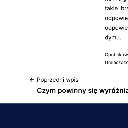
takie b
odpowie
odpowie
dymu.
Opubliko
Umieszczo
Poprzedni wpis
Czym powinny się wyróżni