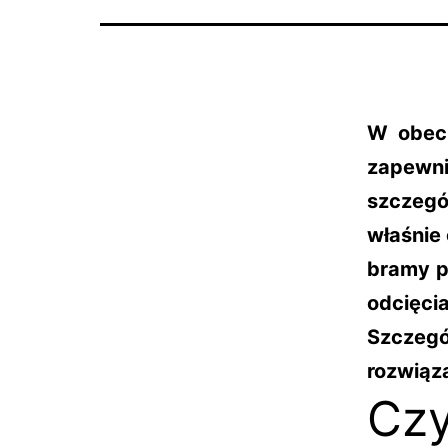
W obecn
zapewn
szczegó
właśnie
bramy p
odcięci
Szczeg
rozwiąz
Czy