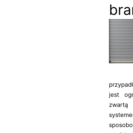
bra
przypad
jest og
zwartą
systeme
sposobo