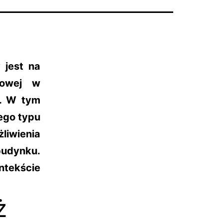
 jest na
rowej w
h. W tym
ego typu
liwienia
budynku.
tekście
ż