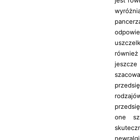
jest ró
wyróżnia
pancerz
odpowie
uszczel
również 
jeszcze
szacow
przedsi
rodzajó
przedsię
one sz
skutecz
newralg