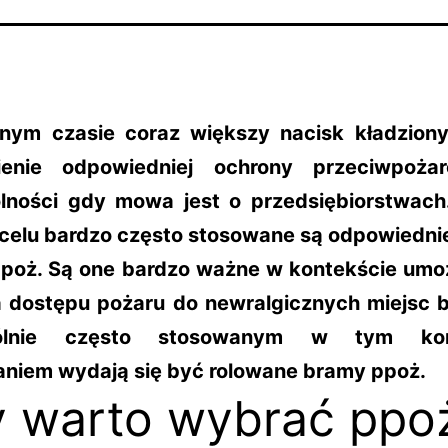
ym czasie coraz większy nacisk kładziony
ienie odpowiedniej ochrony przeciwpoża
lności gdy mowa jest o przedsiębiorstwac
 celu bardzo często stosowane są odpowiedni
poż. Są one bardzo ważne w kontekście umoż
a dostępu pożaru do newralgicznych miejsc 
ólnie często stosowanym w tym kon
aniem wydają się być rolowane bramy ppoż.
 warto wybrać ppo