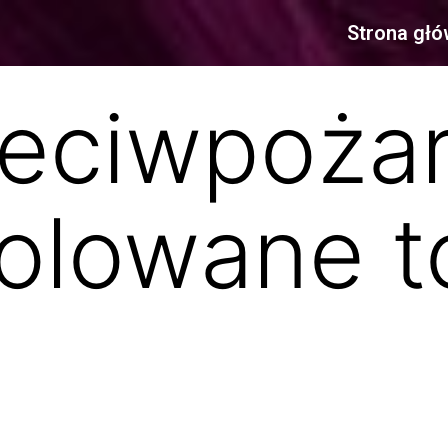
Strona gł
zeciwpoża
olowane t