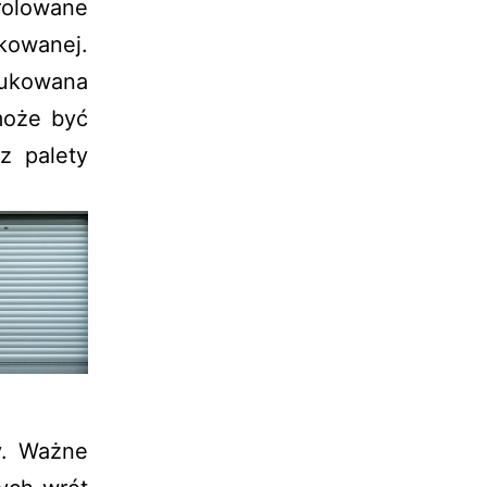
olowane
kowanej.
dukowana
może być
z palety
y. Ważne