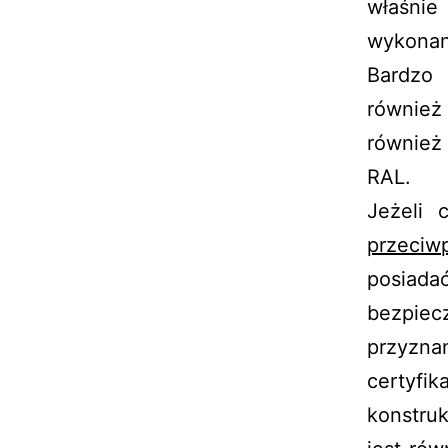
właśni
wykonan
Bardzo 
również
również
RAL.
Jeżeli 
przeciw
posiada
bezpie
przyzn
certyfi
konstru