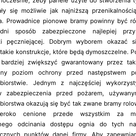
wnocześnie, żeby panele użyte do stworzenia t
ły się możliwie jak najniższą przenikalności
a. Prowadnice pionowe bramy powinny być r
dni sposób zabezpieczone najlepiej prz
ki pęczniejącej. Dobrym wyborem okazać 
takie konstrukcje, które będą dymoszczelne. P
 bardziej zwiększyć gwarantowany przez ta
any poziom ochrony przed następstwem p
ębiorstwie. Jednym z najczęściej wykorzys
w zabezpieczenia przed pożarem, używan
biorstwa okazują się być tak zwane bramy rol
eroko cenione przede wszystkim za mo
nego odcinania dostępu ognia do tych naj
icznych punktów danej firmy. Aby zapewnia