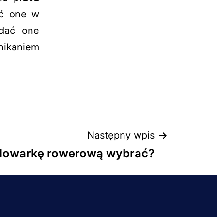
yć one w
adać one
nikaniem
Następny wpis
adowarkę rowerową wybrać?