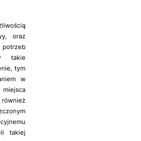
żliwością
wy, oraz
h potrzeb
y takie
nie, tym
aniem w
 miejsca
 również
zczonym
icyjnemu
i takiej