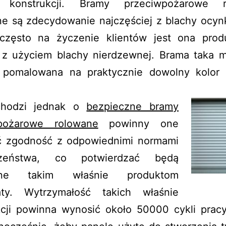
e konstrukcji. Bramy przeciwpożarowe r
e są zdecydowanie najczęściej z blachy ocyn
często na życzenie klientów jest ona pro
 z użyciem blachy nierdzewnej. Brama taka 
 pomalowana na praktycznie dowolny kolor 
chodzi jednak o
bezpieczne bramy
pożarowe rolowane
powinny one
ć zgodność z odpowiednimi normami
czeństwa, co potwierdzać będą
ane takim właśnie produktom
katy. Wytrzymałość takich właśnie
kcji powinna wynosić około 50000 cykli prac