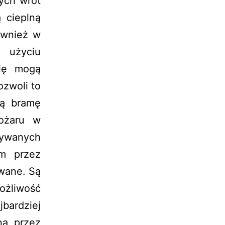
ych wrót
ą cieplną
ównież w
y użyciu
się mogą
ozwoli to
ką bramę
ożaru w
tywanych
ym przez
owane. Są
żliwość
bardziej
na przez