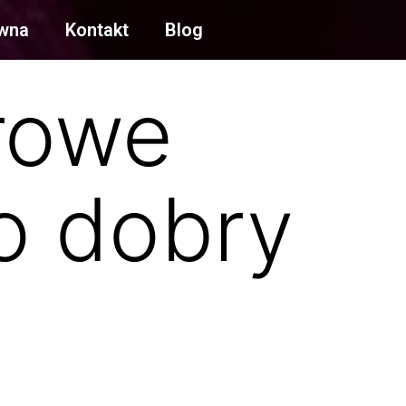
ówna
Kontakt
Blog
rowe
o dobry