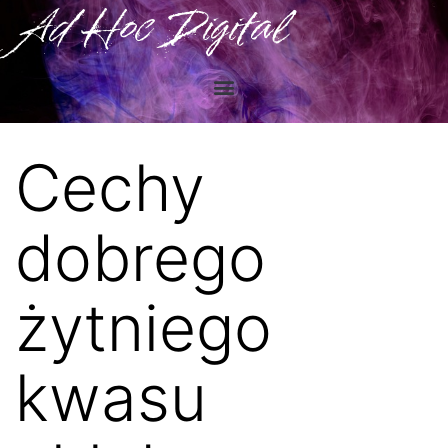
Ad Hoc Digital
Cechy
dobrego
żytniego
kwasu