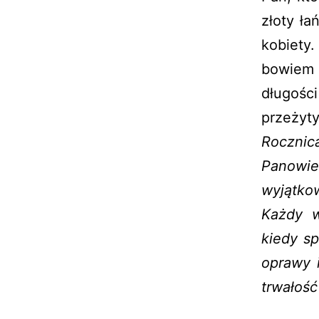
złoty ła
kobiety
bowiem 
długości
przeżyty
Rocznic
Panowi
wyjątko
Każdy w
kiedy sp
oprawy 
trwałość 