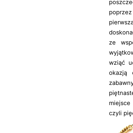
poszcze
poprzez 
pierws
doskona
ze wspó
wyjątko
wziąć u
okazją 
zabawny
piętnas
miejsce
czyli pi