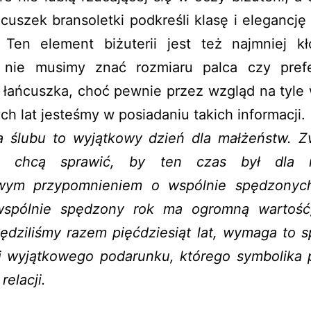
ńcuszek bransoletki podkreśli klasę i elegancję 
. Ten element biżuterii jest też najmniej kło
nie musimy znać rozmiaru palca czy pref
 łańcuszka, choć pewnie przez wzgląd na tyle
ch lat jesteśmy w posiadaniu takich informacji.
a ślubu to wyjątkowy dzień dla małżeństw. Z
e chcą sprawić, by ten czas był dla m
wym przypomnieniem o wspólnie spędzonych
spólnie spędzony rok ma ogromną wartość
ędziliśmy razem pięćdziesiąt lat, wymaga to s
i wyjątkowego podarunku, którego symbolika p
relacji.