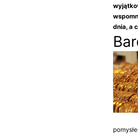
wyjątko
wspomni
dnia, a
Bar
pomys