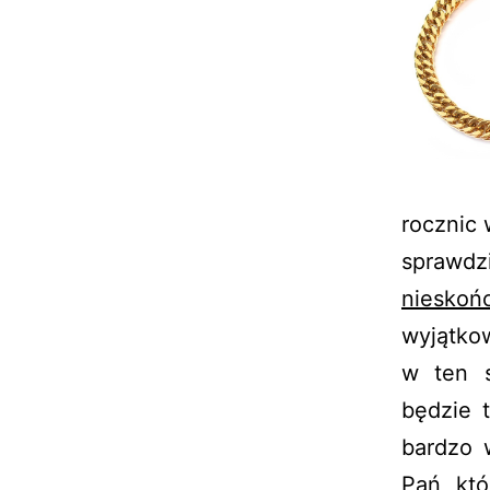
rocznic 
sprawd
nieskoń
wyjątko
w ten s
będzie 
bardzo 
Pań, któ