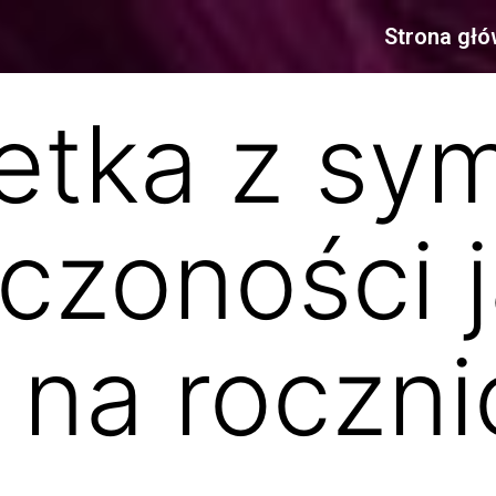
Strona gł
etka z sy
czoności 
 na roczni