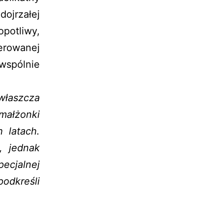
dojrzałej
potliwy,
erowanej
 wspólnie
właszcza
ałżonki
 latach.
, jednak
pecjalnej
odkreśli