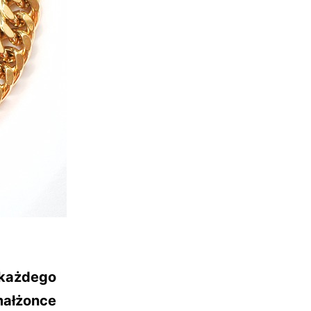
 każdego
ałżonce