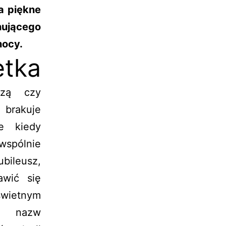
a piękne
nującego
nocy.
etka
szą czy
 brakuje
e kiedy
pólnie
ileusz,
wić się
świetnym
o nazw