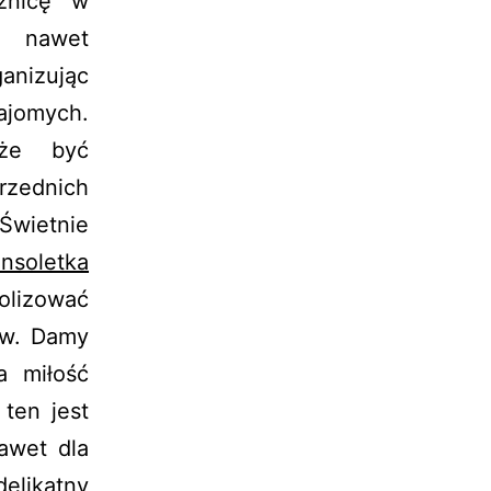
cznicę w
o nawet
anizując
ajomych.
że być
zednich
 Świetnie
soletka
olizować
ów. Damy
a miłość
ten jest
awet dla
delikatny