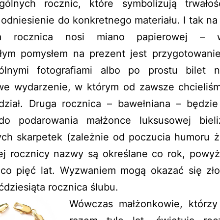
gólnych rocznic, które symbolizują trwałość
odniesienie do konkretnego materiału. I tak na
za rocznica nosi miano papierowej – 
łym pomysłem na prezent jest przygotowani
lnymi fotografiami albo po prostu bilet n
we wydarzenie, w którym od zawsze chcieliś
dział. Druga rocznica – bawełniana – będzie
do podarowania małżonce luksusowej biel
ch skarpetek (zależnie od poczucia humoru ż
tej rocznicy nazwy są określane co rok, powyż
 co pięć lat. Wyzwaniem mogą okazać się zło
ęćdziesiąta rocznica ślubu.
Wówczas małżonkowie, którzy 