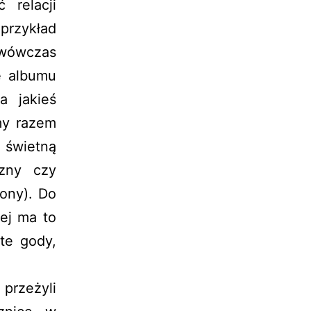
 relacji
 przykład
wówczas
e albumu
a jakieś
my razem
 świetną
izny czy
ony). Do
ej ma to
te gody,
przeżyli