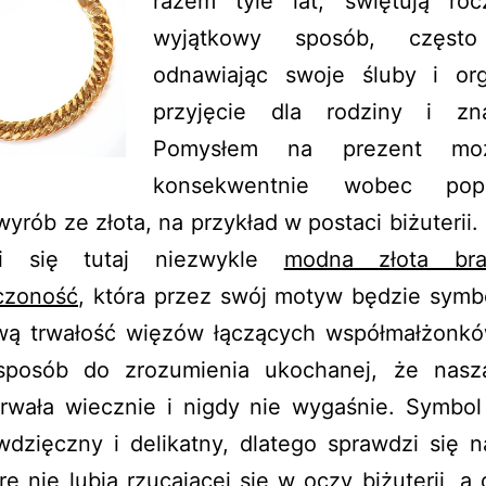
razem tyle lat, świętują ro
wyjątkowy sposób, częst
odnawiając swoje śluby i org
przyjęcie dla rodziny i zn
Pomysłem na prezent mo
konsekwentnie wobec popr
wyrób ze złota, na przykład w postaci biżuterii.
zi się tutaj niezwykle
modna złota bran
czoność
, która przez swój motyw będzie symb
wą trwałość więzów łączących współmałżonk
posób do zrozumienia ukochanej, że nasz
trwała wiecznie i nigdy nie wygaśnie. Symbol 
wdzięczny i delikatny, dlatego sprawdzi się n
re nie lubią rzucającej się w oczy biżuterii, a 