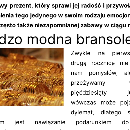
wy prezent, który sprawi jej radość i przywoł
enia tego jedynego w swoim rodzaju emocjo
 często także niezapomnianej zabawy w ciągu 
dzo modna bransol
Zwykle na pierw
drugą rocznicę nie
nam pomysłów, al
przeżywamy ws
pięćdziesiąty jub
wówczas może poja
dylemat, dlatego 
łem jest nawiązanie podarunkiem d