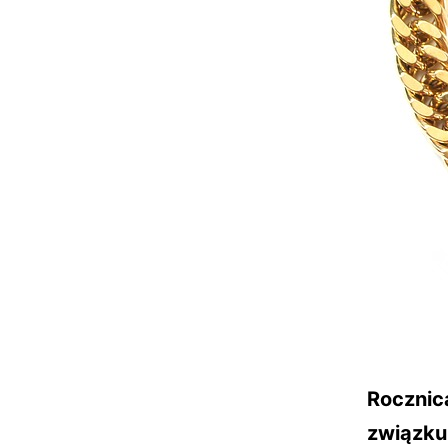
Rocznic
związk