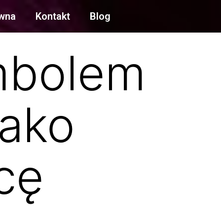
ówna
Kontakt
Blog
mbolem
jako
cę