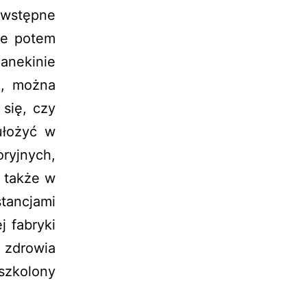
wstępne
że potem
anekinie
a, można
się, czy
ułożyć w
oryjnych,
 także w
tancjami
j fabryki
ę zdrowia
eszkolony