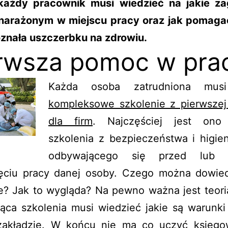
każdy pracownik musi wiedzieć na jakie za
ę narażonym w miejscu pracy oraz jak pomaga
oznała uszczerbku na zdrowiu.
rwsza pomoc w pra
Każda osoba zatrudniona mus
kompleksowe szkolenie z pierwsze
dla firm
. Najczęściej jest ono
szkolenia z bezpieczeństwa i higie
odbywającego się przed lub
ęciu pracy danej osoby. Czego można dowied
ie? Jak to wygląda? Na pewno ważna jest teori
ąca szkolenia musi wiedzieć jakie są warunki
akładzie. W końcu nie ma co uczyć księg