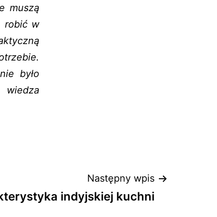
ze muszą
 robić w
aktyczną
trzebie.
nie było
 wiedza
Następny wpis
terystyka indyjskiej kuchni