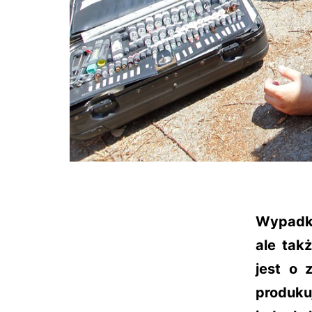
Wypadki
ale tak
jest o 
produku