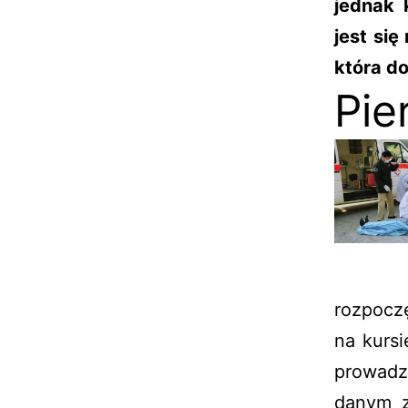
jednak 
jest si
która d
Pie
rozpocz
na kurs
prowadz
danym z