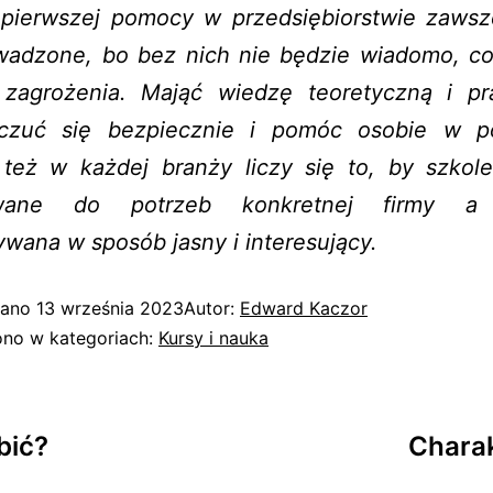
 pierwszej pomocy w przedsiębiorstwie zaws
wadzone, bo bez nich nie będzie wiadomo, co
i zagrożenia. Mająć wiedzę teoretyczną i pr
zuć się bezpiecznie i pomóc osobie w po
 też w każdej branży liczy się to, by szkole
wane do potrzeb konkretnej firmy a
wana w sposób jasny i interesujący.
wano
13 września 2023
Autor:
Edward Kaczor
no w kategoriach:
Kursy i nauka
bić?
Charak