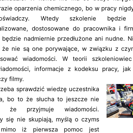
razie oparzenia chemicznego, bo w pracy nigd
świadczy. Wtedy szkolenie będzie 
alizowane, dostosowane do pracownika i fir
e będzie nadmiernie przedłużone ani nudne. N
 że nie są one porywające, w związku z czy
sować wiadomości. W teorii szkoleniowie
iadomości, informacje z kodeksu pracy, jak
zy filmy.
rzeba sprawdzić wiedzę uczestnika
a, bo to że słucha to jeszcze nie
a że przyjmuje wiadomości.
y się nie skupiają, myślą o czyms
 mimo iż pierwsza pomoc jest