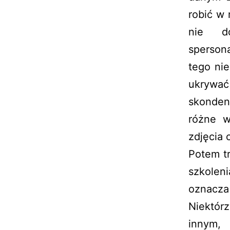
robić w 
nie do
sperson
tego ni
ukrywać
skonden
różne w
zdjęcia c
Potem t
szkoleni
oznacz
Niektórz
innym,