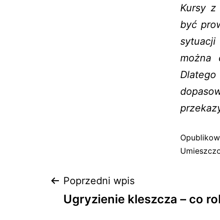
Kursy z
być pro
sytuacj
można c
Dlatego
dopaso
przekazy
Opubliko
Umieszczo
Poprzedni wpis
Ugryzienie kleszcza – co ro