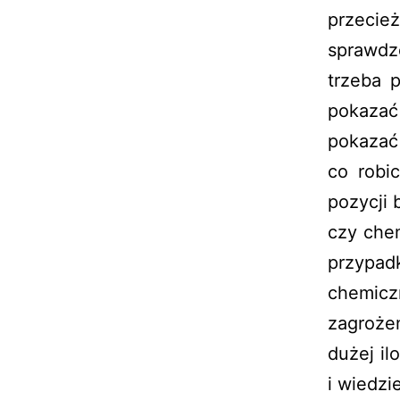
przeci
sprawdz
trzeba 
pokazać
pokazać
co robi
pozycji 
czy che
przypad
chemiczn
zagrożen
dużej il
i wiedzi