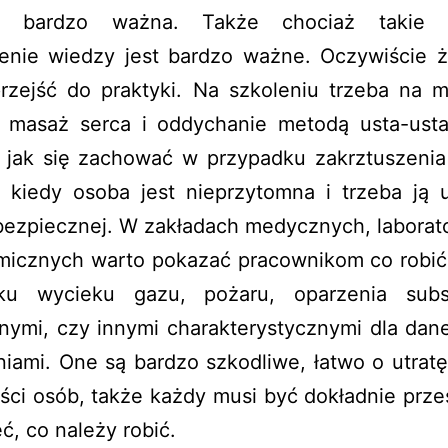
eż bardzo ważna. Także chociaż takie 
enie wiedzy jest bardzo ważne. Oczywiście 
przejść do praktyki. Na szkoleniu trzeba na m
 masaż serca i oddychanie metodą usta-ust
 jak się zachować w przypadku zakrztuszenia 
c kiedy osoba jest nieprzytomna i trzeba ją 
bezpiecznej. W zakładach medycznych, laborat
micznych warto pokazać pracownikom co robić
ku wycieku gazu, pożaru, oparzenia subs
ymi, czy innymi charakterystycznymi dla dane
iami. One są bardzo szkodliwe, łatwo o utrat
ości osób, także każdy musi być dokładnie prz
eć, co należy robić.