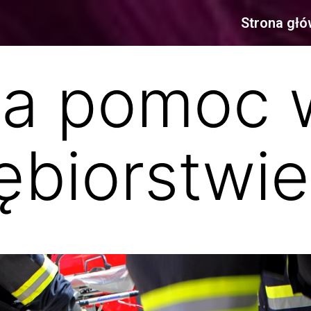
Strona gł
za pomoc 
ębiorstwie