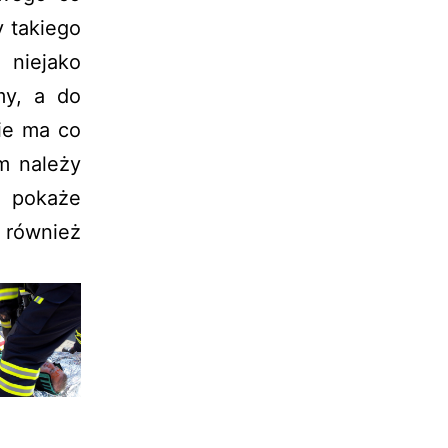
y takiego
niejako
my, a do
ie ma co
m należy
c pokaże
 również